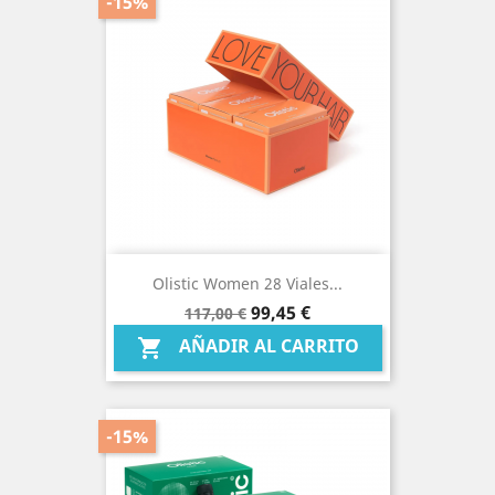
-15%
Olistic Women 28 Viales...
Precio
Precio
99,45 €
117,00 €
base
AÑADIR AL CARRITO

-15%