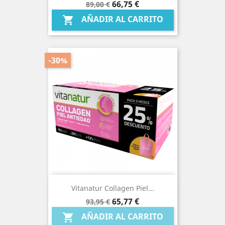
Precio
Precio
66,75 €
89,00 €
base
AÑADIR AL CARRITO

-30%
Vitanatur Collagen Piel...
Precio
Precio
65,77 €
93,95 €
base
AÑADIR AL CARRITO
