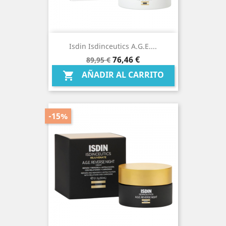
Isdin Isdinceutics A.g.e....
Precio
Precio
76,46 €
89,95 €
base
AÑADIR AL CARRITO

-15%