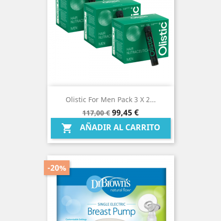
Olistic For Men Pack 3 X 2...
Precio
Precio
99,45 €
117,00 €
base
AÑADIR AL CARRITO

-20%