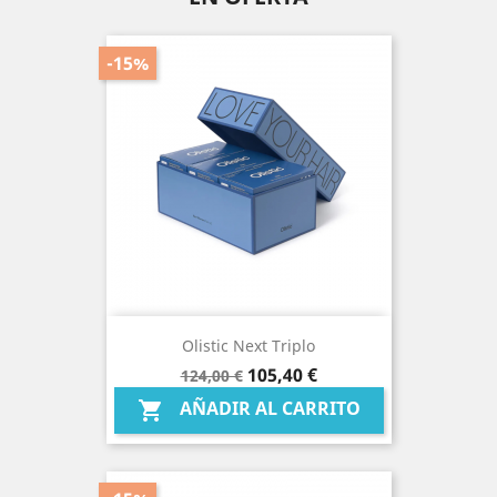
-15%
Olistic Next Triplo
Precio
Precio
105,40 €
124,00 €
base
AÑADIR AL CARRITO
