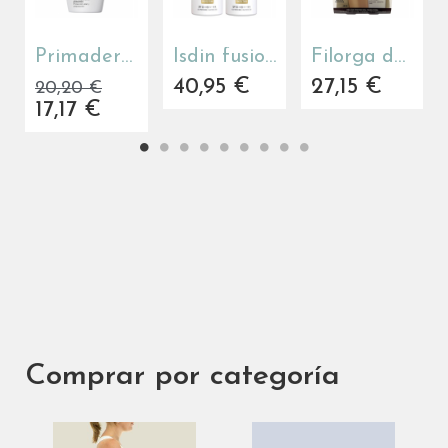
Primaderm (Singuladerm) Xpert Sun Urban Natural color High Intensity 50 ml
Isdin fusion water magic repair SPF 50 DUPLO promoción
Filorga duo summer solar facial & espuma limpiadora
40,95 €
27,15 €
20,20 €
17,17 €
Comprar por categoría