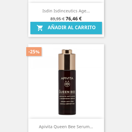
Isdin Isdinceutics Age...
Precio
Precio
76,46 €
89,95 €
base
AÑADIR AL CARRITO

-25%
Apivita Queen Bee Serum...