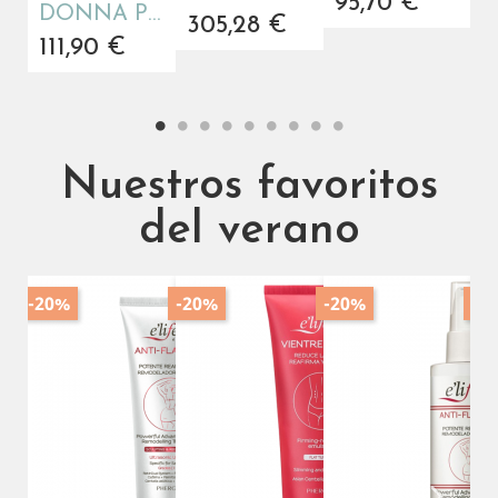
95,70 €
DONNA PLUS FERTILIDAD DUPLO
305,28 €
111,90 €
1
Nuestros favoritos
del verano
-20%
-20%
-20%
-2