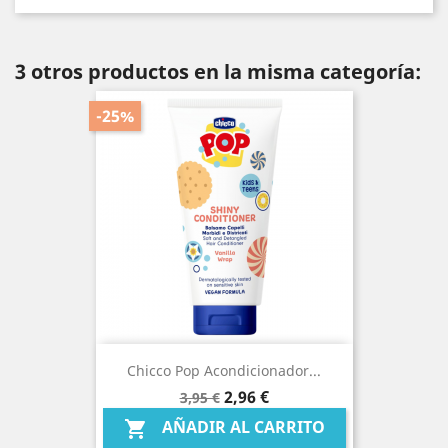
3 otros productos en la misma categoría:
-25%
Chicco Pop Acondicionador...
Precio
Precio
2,96 €
3,95 €
base
AÑADIR AL CARRITO
