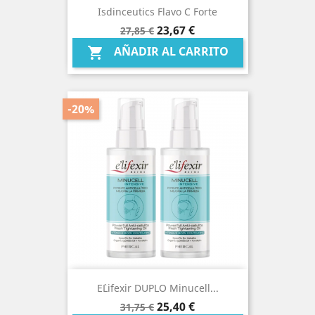
Isdinceutics Flavo C Forte
Precio
Precio
23,67 €
27,85 €
base
AÑADIR AL CARRITO

-20%
E`lifexir DUPLO Minucell...
Precio
Precio
25,40 €
31,75 €