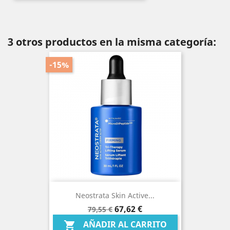
3 otros productos en la misma categoría:
-15%
Neostrata Skin Active...
Precio
Precio
67,62 €
79,55 €
base
AÑADIR AL CARRITO
