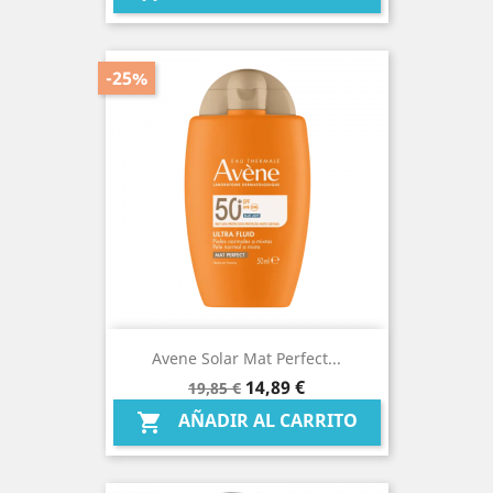
-25%
Avene Solar Mat Perfect...
Precio
Precio
14,89 €
19,85 €
base
AÑADIR AL CARRITO
