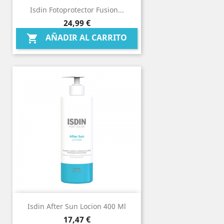
Isdin Fotoprotector Fusion...
Precio
24,99 €
AÑADIR AL CARRITO

Isdin After Sun Locion 400 Ml
Precio
17,47 €