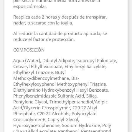
piel seca o húmeda media hora antes de la
exposición solar.
Reaplica cada 2 horas y después de transpirar,
nadar, o secarse con la toalla.
Al reducir la cantidad de producto aplicada, se
reduce el factor de protección.
COMPOSICIÓN
Aqua (Water), Dibutyl Adipate, Isopropyl Palmitate,
Cetearyl Ethylhexanoate, Ethylhexyl Salicylate,
Ethylhexyl Triazone, Butyl
Methoxydibenzoylmethane, Bis-
Ethylhexyloxyphenol Methoxyphenyl Triazine,
Diethylamino Hydroxybenzoyl Hexyl Benzoate,
Phenylbenzimidazole Sulfonic Acid, Silica,
Pentylene Glycol, Trimethylpentanediol/Adipic
Acid/Glycerin Crosspolymer, C20-22 Alkyl
Phosphate, C20-22 Alcohols, Polyacrylate
Crosspolymer-6, Caprylyl Glycol,
Hydroxyacetophenone, Sodium Hydroxide, Poly
C10-30 Alkyl Acrylate, Panthenol, Pentaerythrityl