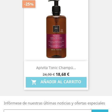
-25%
Apivita Tonic Champú...
Precio
Precio
18,68 €
24,90 €
base
AÑADIR AL CARRITO

Infórmese de nuestras últimas noticias y ofertas especiales