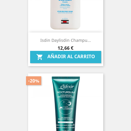
Isdin Daylisdin Champu...
Precio
12,66 €
AÑADIR AL CARRITO

-20%