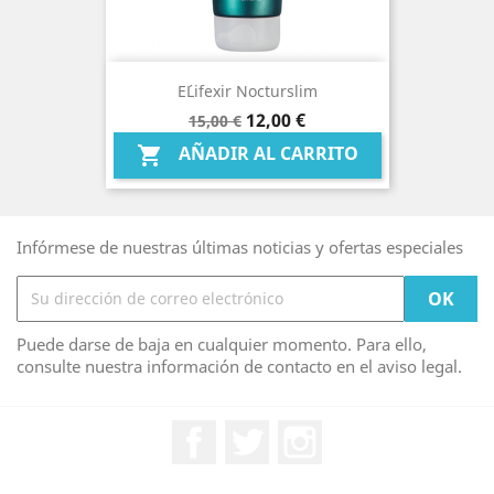
E´lifexir Nocturslim
Precio
Precio
12,00 €
15,00 €
base
AÑADIR AL CARRITO

Infórmese de nuestras últimas noticias y ofertas especiales
Puede darse de baja en cualquier momento. Para ello,
consulte nuestra información de contacto en el aviso legal.
Facebook
Twitter
Instagram