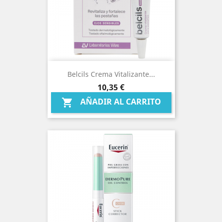
Belcils Crema Vitalizante...
Precio
10,35 €
AÑADIR AL CARRITO
