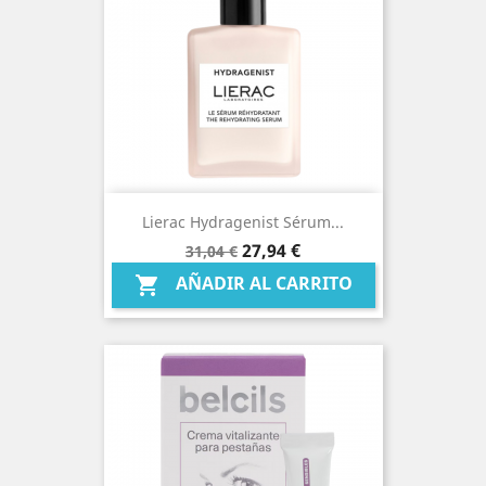
Lierac Hydragenist Sérum...
Precio
Precio
27,94 €
31,04 €
base
AÑADIR AL CARRITO
