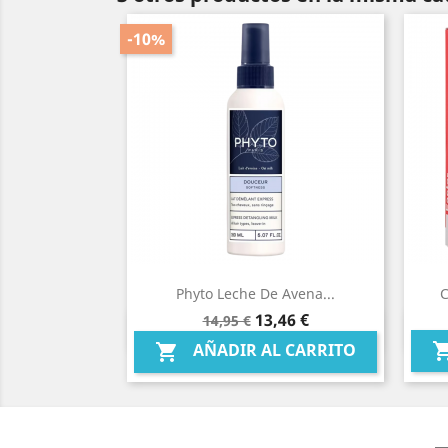
-10%
Phyto Leche De Avena...
C
Precio
Precio
13,46 €
14,95 €
Vista rápida

base
AÑADIR AL CARRITO
