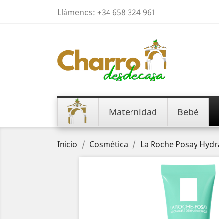
Llámenos:
+34 658 324 961
Maternidad
Bebé
Inicio
Cosmética
La Roche Posay Hydr