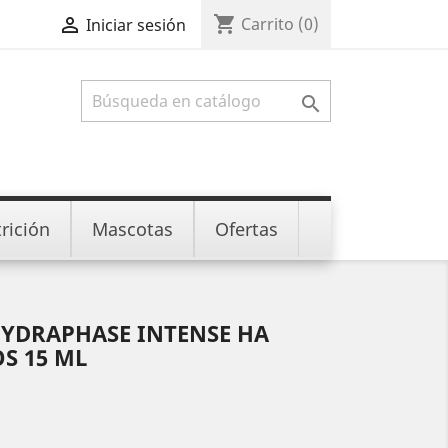
shopping_cart

Carrito
(0)
Iniciar sesión

rición
Mascotas
Ofertas
HYDRAPHASE INTENSE HA
S 15 ML