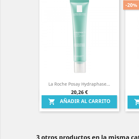
-20%
La Roche Posay Hydraphase...
Precio
20,26 €
Vista rápida

AÑADIR AL CARRITO

3 otros productos en la misma ca