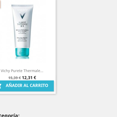
Vichy Purete Thermale...
Precio
Precio
12,31 €
15,39 €
Vista rápida

base
AÑADIR AL CARRITO

tegoría: