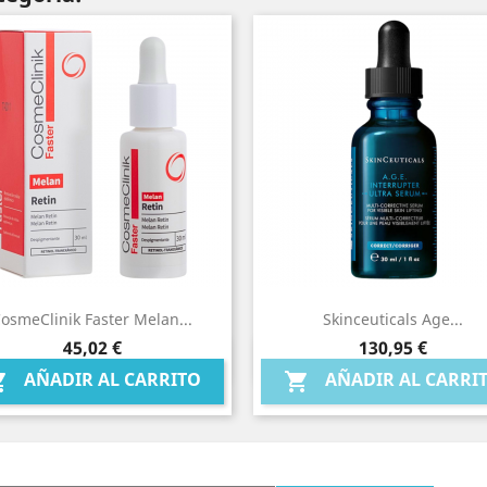
osmeClinik Faster Melan...
Skinceuticals Age...
Precio
Precio
45,02 €
130,95 €
Vista rápida
Vista rápida


AÑADIR AL CARRITO
AÑADIR AL CARRI

