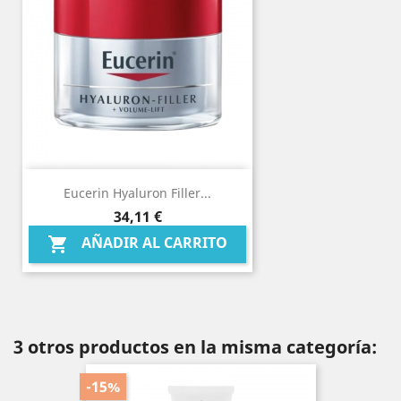
Eucerin Hyaluron Filler...
Precio
34,11 €
AÑADIR AL CARRITO

3 otros productos en la misma categoría:
-15%