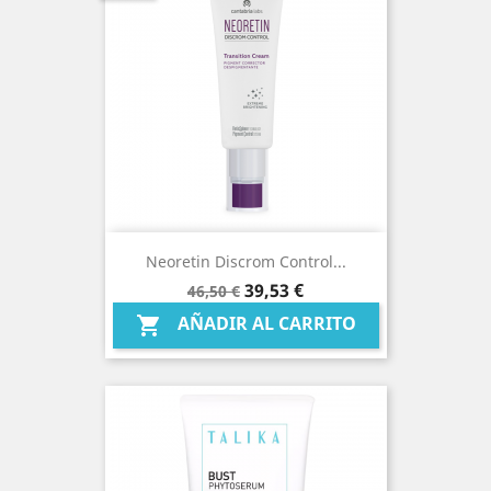
Neoretin Discrom Control...
Precio
Precio
39,53 €
46,50 €
base
AÑADIR AL CARRITO
