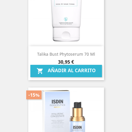
Talika Bust Phytoserum 70 Ml
Precio
30,95 €
AÑADIR AL CARRITO

-15%