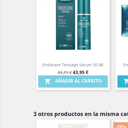
Endocare Tensage Serum 30 Ml
En
Precio
Precio
43,95 €
51,71 €
Vista rápida

base
AÑADIR AL CARRITO

3 otros productos en la misma ca
-20%