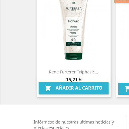
Rene Furterer Triphasic...
Precio
15,21 €
Vista rápida

AÑADIR AL CARRITO

Infórmese de nuestras últimas noticias y
ofertas especiales