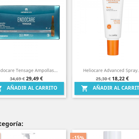
docare Tensage Ampollas...
Heliocare Advanced Spray.
Precio
Precio
Precio
Precio
29,49 €
18,22 €
34,69 €
25,30 €
Vista rápida
Vista rápida


base
base
AÑADIR AL CARRITO
AÑADIR AL CARRI


tegoría:
-15%