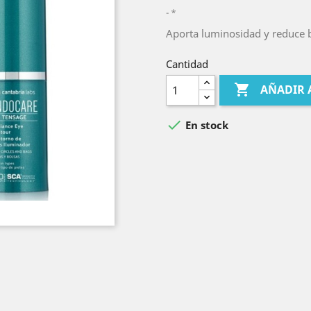
*
Aporta luminosidad y reduce b
Cantidad

AÑADIR 

En stock