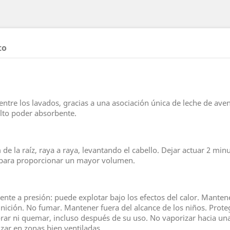
to
o entre los lavados, gracias a una asociación única de leche de a
lto poder absorbente.
 de la raíz, raya a raya, levantando el cabello. Dejar actuar 2 mi
 para proporcionar un mayor volumen.
te a presión: puede explotar bajo los efectos del calor. Mantener 
ignición. No fumar. Mantener fuera del alcance de los niños. Prot
ar ni quemar, incluso después de su uso. No vaporizar hacia una 
izar en zonas bien ventiladas.