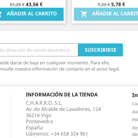
Precio
Precio
Precio
Precio
43,56 €
5,78 €
51,25 €
7,23 €
Vista rápida
Vista rápida


base
base
AÑADIR AL CARRITO
AÑADIR AL CARRI


ede darse de baja en cualquier momento. Para ello,
nsulte nuestra información de contacto en el aviso legal.
INFORMACIÓN DE LA TIENDA
I
C.H.A.R.R.O. S.L.
Co
Av. do Alcalde de Lavadores, 124
Av
36214 Vigo
Po
Pontevedra
España
De
Llámenos:
+34 658 324 961
de