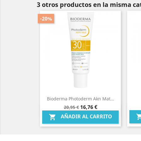
3 otros productos en la misma ca
-20%
Bioderma Photoderm Akn Mat...
Precio
Precio
16,76 €
20,95 €
Vista rápida

base
AÑADIR AL CARRITO
