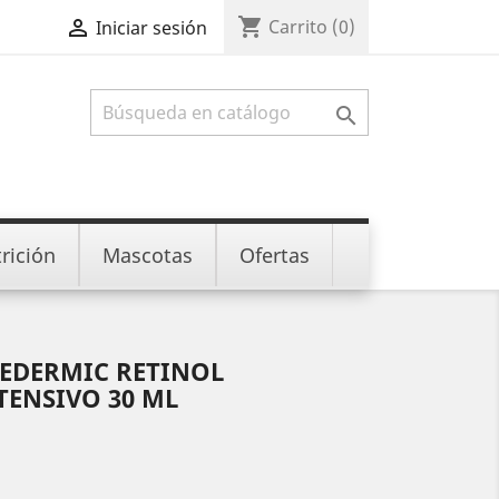
shopping_cart

Carrito
(0)
Iniciar sesión

rición
Mascotas
Ofertas
REDERMIC RETINOL
ENSIVO 30 ML