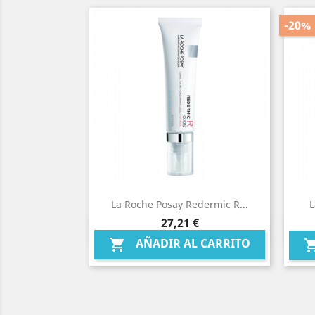
-20%
La Roche Posay Redermic R...
L
Precio
27,21 €
Vista rápida

AÑADIR AL CARRITO
