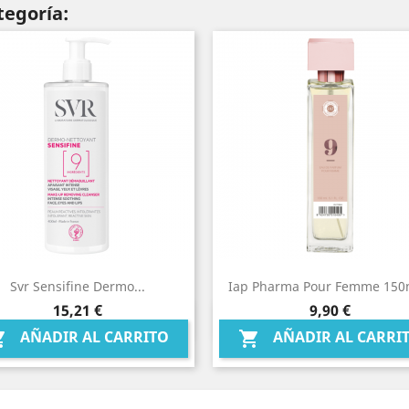
tegoría:
Svr Sensifine Dermo...
Iap Pharma Pour Femme 150m
Precio
Precio
15,21 €
9,90 €
Vista rápida
Vista rápida


AÑADIR AL CARRITO
AÑADIR AL CARRI

