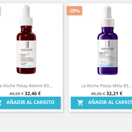
-20%
a Roche Posay Retinol B3...
La Roche Posay Mela B3...
Precio
Precio
Precio
Precio
32,46 €
32,21 €
40,58 €
40,26 €
Vista rápida
Vista rápida


base
base
AÑADIR AL CARRITO
AÑADIR AL CARRI

