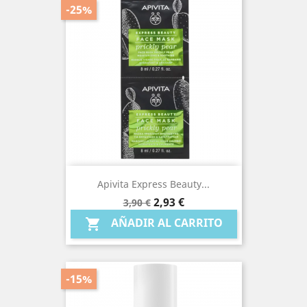
-25%
Apivita Express Beauty...
Precio
Precio
2,93 €
3,90 €
base
AÑADIR AL CARRITO

-15%