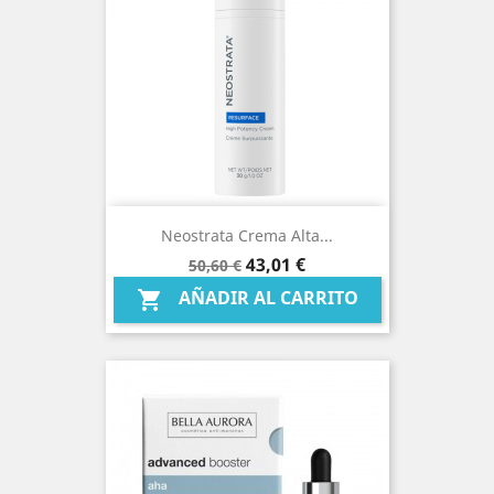
Neostrata Crema Alta...
Precio
Precio
43,01 €
50,60 €
base
AÑADIR AL CARRITO
