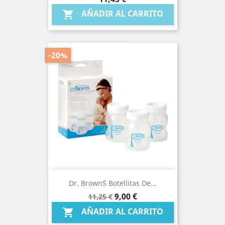
AÑADIR AL CARRITO

-20%
Dr. Brown´s Botellitas De...
Precio
Precio
9,00 €
11,25 €
base
AÑADIR AL CARRITO
