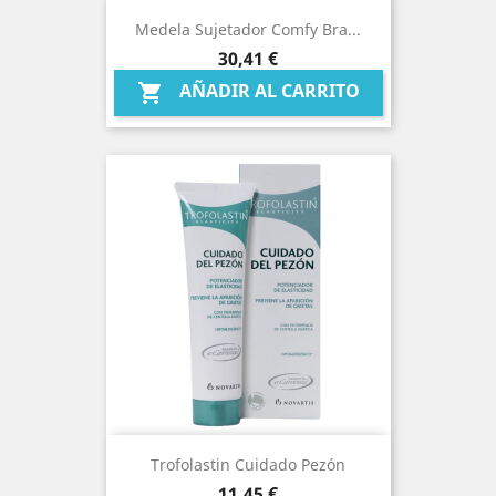
Medela Sujetador Comfy Bra...
Precio
30,41 €
AÑADIR AL CARRITO

Trofolastin Cuidado Pezón
Precio
11,45 €