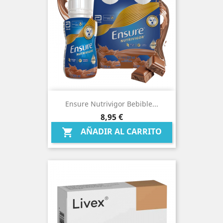
Ensure Nutrivigor Bebible...
Precio
8,95 €
AÑADIR AL CARRITO
