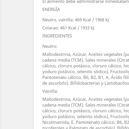
El alimento debe administrarse inmediatam
ENERGÍA
Neutro, vainilla: 469 Kcal / 1968 kJ
Colacao: 461 Kcal / 1933 kJ
INGREDIENTES
Neutro:
Maltodextrina, Azúcar, Aceites vegetales (pal
cadena media (TCM), Sales minerales (Citrato
cálcico, cloruro potásico, cloruro cálcico, hi
yoduro potásico, selenito sódico), Fructooli
Pantotenato cálcico, B6, B2, B1, A, Ácido fó
de ascorbilo), Bifidobacterias y Lactobacil
Vainilla:
Maltodextrina, Azúcar, Aceites vegetales (pal
cadena media (TCM), Sales minerales (Citrato
cálcico, cloruro potásico, cloruro cálcico, hi
yoduro potásico, selenito sódico), Fructooli
Nicotinamida, E, Pantotenato cálcico, B6, B2
tocoferoles y Palmitato de ascorbilo), Bifi