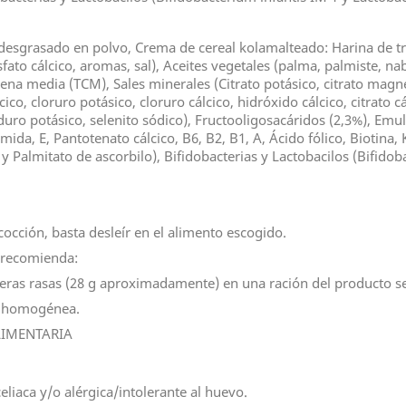
desgrasado en polvo, Crema de cereal kolamalteado: Harina de tr
ato cálcico, aromas, sal), Aceites vegetales (palma, palmiste, nabi
adena media (TCM), Sales minerales (Citrato potásico, citrato magné
cico, cloruro potásico, cloruro cálcico, hidróxido cálcico, citrato cá
ro potásico, selenito sódico), Fructooligosacáridos (2,3%), Emulg
ida, E, Pantotenato cálcico, B6, B2, B1, A, Ácido fólico, Biotina, 
 Palmitato de ascorbilo), Bifidobacterias y Lactobacilos (Bifidob
cocción, basta desleír en el alimento escogido.
e recomienda:
eras rasas (28 g aproximadamente) en una ración del producto s
ón homogénea.
LIMENTARIA
liaca y/o alérgica/intolerante al huevo.