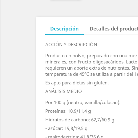
Descripción
Detalles del produc
ACCIÓN Y DESCRIPCIÓN
Producto en polvo, preparado con una mezcla
minerales, con Fructo-oligosacáridos, Lacto
requieren un aporte extra de nutrientes. Si
temperatura de 45ºC se utiliza a partir del 1
Es apto para dietas sin gluten.
ANÁLISIS MEDIO
Por 100 g (neutro, vainilla/colacao):
Proteínas: 10,9/11,4 g
Hidratos de carbono: 62,7/60,9 g
- azúcar: 19,8/19,5 g
- maltodextrina: 41,8/36,6 g