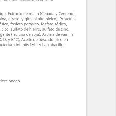
igo, Extracto de malta (Cebada y Centeno),
na, girasol y girasol alto oleico), Proteínas
sico, fosfato potásico, fosfato sódico,
lcico, sulfato de hierro, sulfato de zinc,
ente (lecitina de soja), Aroma de vainilla,
K, D, y B12), Aceite de pescado (rico en
acterium infantis IM 1 y Lactobacillus
eleccionado.