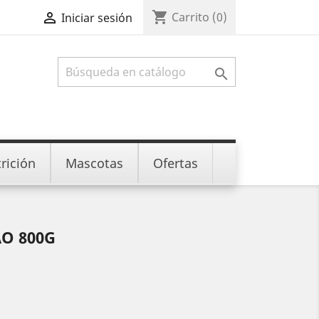
shopping_cart

Carrito
(0)
Iniciar sesión

rición
Mascotas
Ofertas
O 800G