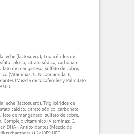
a leche (lactosuero), Triglicéridos de
fato cálcico, citrato sódico, carbonato
, sulfato de manganeso, sulfato de cobre,
nico (Vitaminas: C, Nicotinamida, E,
xidantes (Mezcla de tocoferoles y Palmitato
E9 UFC.
a leche (lactosuero), Triglicéridos de
fato cálcico, citrato sódico, carbonato
, sulfato de manganeso, sulfato de cobre,
la, Complejo vitamínico (Vitaminas: C,
co en DHA), Antioxidantes (Mezcla de
acillus rhamnosus) 2x10E9 UFC.