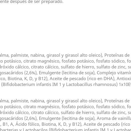
ente después de ser preparado.
ma, palmiste, nabina, girasol y girasol alto oleico), Proteínas de l
 potásico, citrato magnésico, fosfato potásico, fosfato sódico, fos
dróxido cálcico, citrato cálcico, sulfato de hierro, sulfato de zinc
gosacáridos (2,6%), Emulgente (lecitina de soja), Complejo vitamí
lico, Biotina, K, D, y B12), Aceite de pescado (rico en DHA), Antio
os (Bifidobacterium infantis IM 1 y Lactobacillus rhamnosus) 1x10
ma, palmiste, nabina, girasol y girasol alto oleico), Proteínas de l
 potásico, citrato magnésico, fosfato potásico, fosfato sódico, fos
dróxido cálcico, citrato cálcico, sulfato de hierro, sulfato de zinc
gosacáridos (2,6%), Emulgente (lecitina de soja), Aroma de vainil
, B1, A, Ácido fólico, Biotina, K, D, y B12), Aceite de pescado (ri
dobacterias y Lactobacilos (Bifidobacterium infantis IM 1 y Lactob