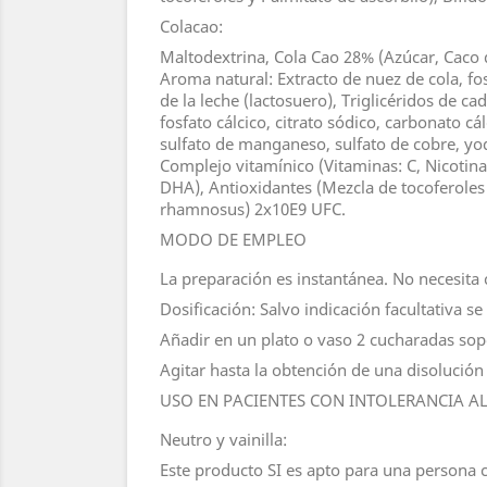
Colacao:
Maltodextrina, Cola Cao 28% (Azúcar, Caco 
Aroma natural: Extracto de nuez de cola, fosf
de la leche (lactosuero), Triglicéridos de c
fosfato cálcico, citrato sódico, carbonato cál
sulfato de manganeso, sulfato de cobre, yodu
Complejo vitamínico (Vitaminas: C, Nicotinam
DHA), Antioxidantes (Mezcla de tocoferoles y
rhamnosus) 2x10E9 UFC.
MODO DE EMPLEO
La preparación es instantánea. No necesita 
Dosificación: Salvo indicación facultativa s
Añadir en un plato o vaso 2 cucharadas sop
Agitar hasta la obtención de una disoluci
USO EN PACIENTES CON INTOLERANCIA A
Neutro y vainilla:
Este producto SI es apto para una persona ce