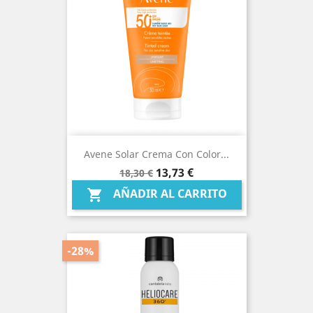
Avene Solar Crema Con Color...
Precio
Precio
13,73 €
18,30 €
base
AÑADIR AL CARRITO

-28%