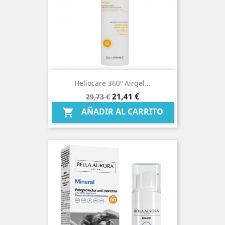
Heliocare 360º Airgel...
Precio
Precio
21,41 €
29,73 €
base
AÑADIR AL CARRITO
