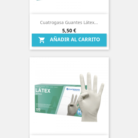
Cuatrogasa Guantes Látex...
Precio
5,50 €
AÑADIR AL CARRITO
