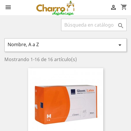
shopping_cart



Nombre, A a Z

Mostrando 1-16 de 16 artículo(s)