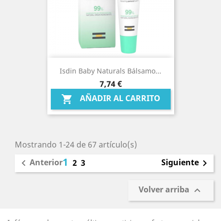
Isdin Baby Naturals Bálsamo...
Precio
7,74 €
AÑADIR AL CARRITO

Mostrando 1-24 de 67 artículo(s)
1
Anterior
Siguiente

2
3

Volver arriba
