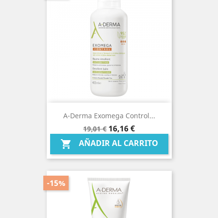
A-Derma Exomega Control...
Precio
Precio
16,16 €
19,01 €
base
AÑADIR AL CARRITO

-15%