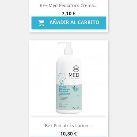
BE+ Med Pediatrics Crema...
Precio
7,10 €
AÑADIR AL CARRITO

Be+ Pediatrics Locion...
Precio
10,80 €