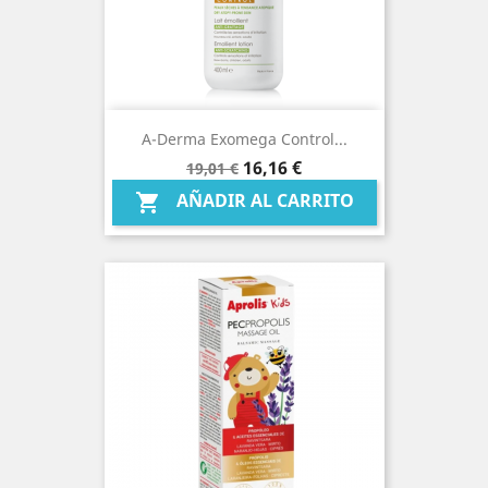
A-Derma Exomega Control...
Precio
Precio
16,16 €
19,01 €
base
AÑADIR AL CARRITO
