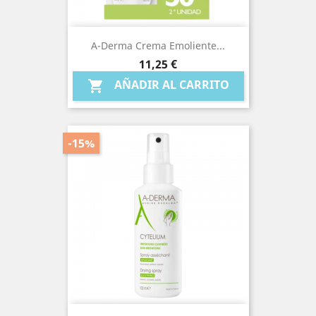
A-Derma Crema Emoliente...
Precio
11,25 €
AÑADIR AL CARRITO

-15%