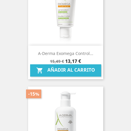
A-Derma Exomega Control...
Precio
Precio
13,17 €
15,49 €
base
AÑADIR AL CARRITO

-15%