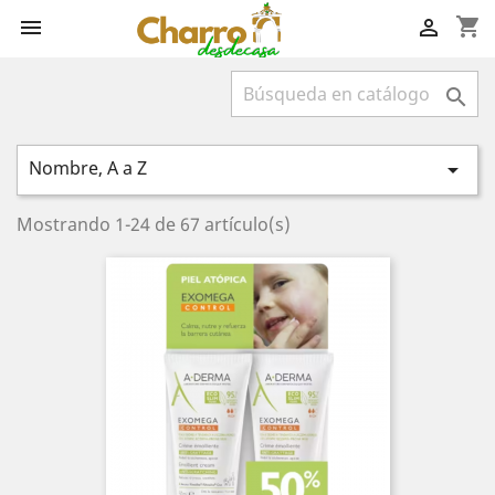
shopping_cart



Nombre, A a Z

Mostrando 1-24 de 67 artículo(s)