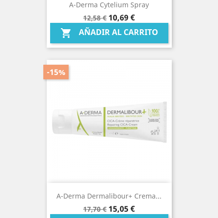
A-Derma Cytelium Spray
Precio
Precio
10,69 €
12,58 €
base
AÑADIR AL CARRITO

-15%
A-Derma Dermalibour+ Crema...
Precio
Precio
15,05 €
17,70 €
base