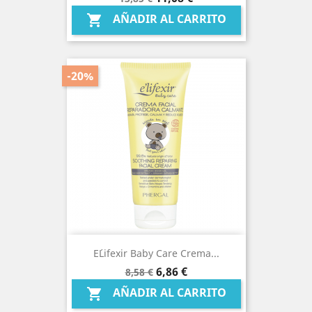
base
AÑADIR AL CARRITO

-20%
E´lifexir Baby Care Crema...
Precio
Precio
6,86 €
8,58 €
base
AÑADIR AL CARRITO
