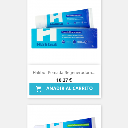
Halibut Pomada Regeneradora...
Precio
10,27 €
AÑADIR AL CARRITO
