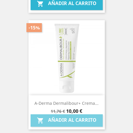
AÑADIR AL CARRITO

-15%
A-Derma Dermalibour+ Crema...
Precio
Precio
10,00 €
11,76 €
base
AÑADIR AL CARRITO
