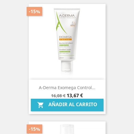
-15%
A-Derma Exomega Control...
Precio
Precio
13,67 €
16,08 €
base
AÑADIR AL CARRITO

-15%