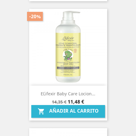
-20%
E´lifexir Baby Care Locion...
Precio
Precio
11,48 €
14,35 €
base
AÑADIR AL CARRITO
