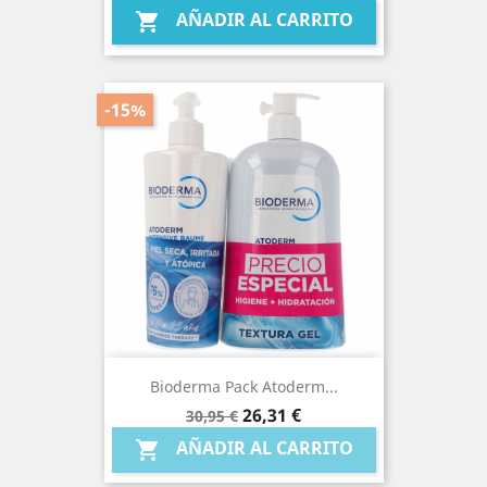
AÑADIR AL CARRITO

-15%
Bioderma Pack Atoderm...
Precio
Precio
26,31 €
30,95 €
base
AÑADIR AL CARRITO
