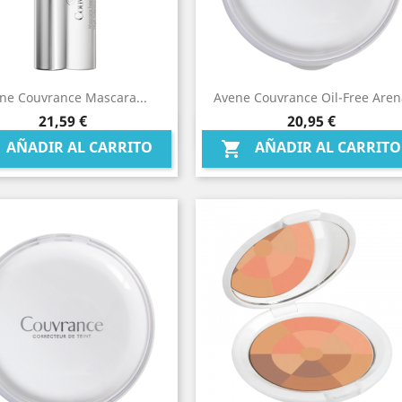
ne Couvrance Mascara...
Avene Couvrance Oil-Free Aren
Precio
Precio
21,59 €
20,95 €
Vista rápida
Vista rápida


AÑADIR AL CARRITO
AÑADIR AL CARRITO
