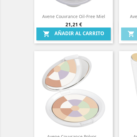
Avene Couvrance Oil-Free Miel
Ave
Precio
21,21 €
Vista rápida

AÑADIR AL CARRITO


Avene Couvrance Polvos...
A