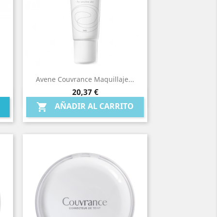
Avene Couvrance Maquillaje...
Precio
20,37 €
Vista rápida

AÑADIR AL CARRITO
