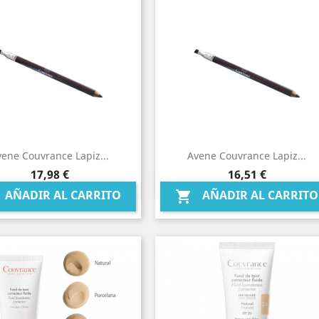
ene Couvrance Lapiz...
Avene Couvrance Lapiz...
Precio
Precio
17,98 €
16,51 €
Vista rápida
Vista rápida


AÑADIR AL CARRITO
AÑADIR AL CARRITO
