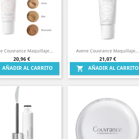
e Couvrance Maquillaje...
Avene Couvrance Maquillaje...
Precio
Precio
20,96 €
21,07 €
Vista rápida
Vista rápida


AÑADIR AL CARRITO
AÑADIR AL CARRITO
