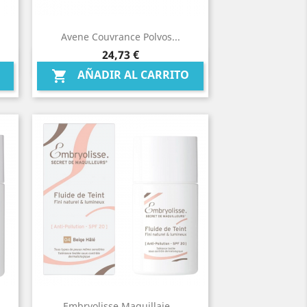
Avene Couvrance Polvos...
Precio
24,73 €
Vista rápida

AÑADIR AL CARRITO

Embryolisse Maquillaje...