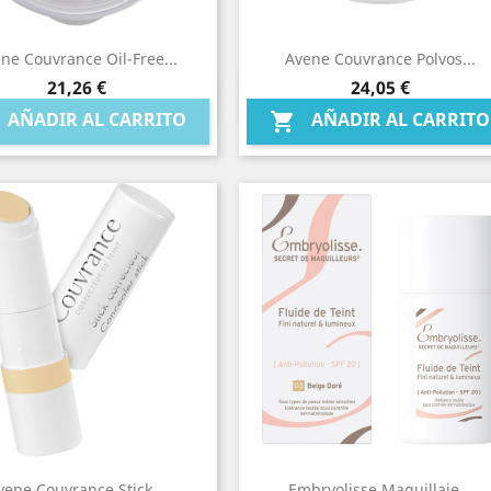
ne Couvrance Oil-Free...
Avene Couvrance Polvos...
Precio
Precio
21,26 €
24,05 €
Vista rápida
Vista rápida


AÑADIR AL CARRITO
AÑADIR AL CARRITO

vene Couvrance Stick...
Embryolisse Maquillaje...