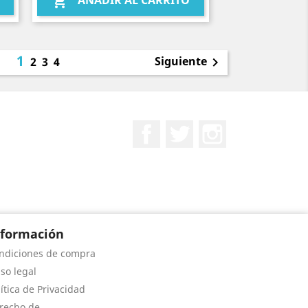
AÑADIR AL CARRITO

1
Siguiente
2
3
4

Facebook
Twitter
Instagram
nformación
ndiciones de compra
iso legal
lítica de Privacidad
recho de