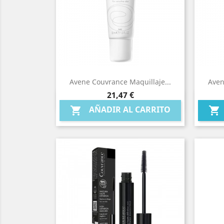
Avene Couvrance Maquillaje...
Aven
Precio
21,47 €
Vista rápida

AÑADIR AL CARRITO

