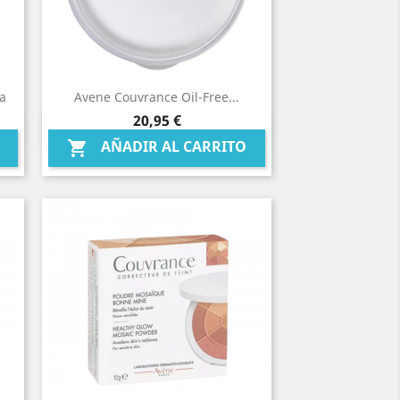
a
Avene Couvrance Oil-Free...
Precio
20,95 €
Vista rápida

AÑADIR AL CARRITO
