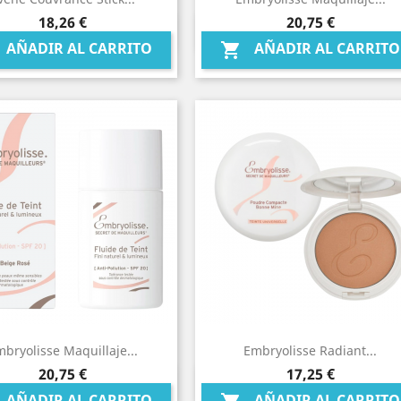
Precio
Precio
18,26 €
20,75 €
Vista rápida
Vista rápida


AÑADIR AL CARRITO
AÑADIR AL CARRITO

bryolisse Maquillaje...
Embryolisse Radiant...
Precio
Precio
20,75 €
17,25 €
Vista rápida
Vista rápida


AÑADIR AL CARRITO
AÑADIR AL CARRITO