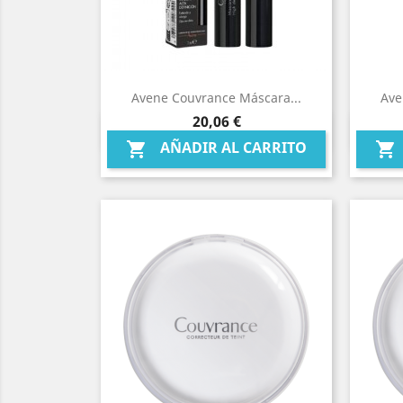
Avene Couvrance Máscara...
Ave
Precio
20,06 €
Vista rápida

AÑADIR AL CARRITO

