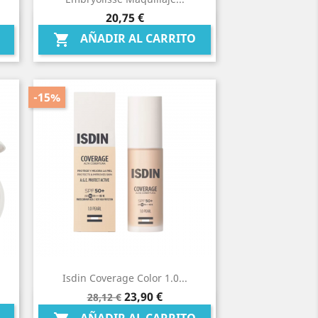
Precio
20,75 €
Vista rápida

AÑADIR AL CARRITO

-15%
Isdin Coverage Color 1.0...
Precio
Precio
23,90 €
28,12 €
Vista rápida

base