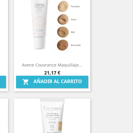
Avene Couvrance Maquillaje...
Precio
21,17 €
Vista rápida

AÑADIR AL CARRITO
