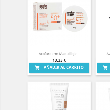
Acofarderm Maquillaje...
Av
Precio
13,33 €
Vista rápida

AÑADIR AL CARRITO

