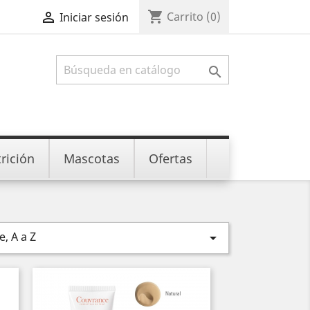
shopping_cart

Carrito
(0)
Iniciar sesión

rición
Mascotas
Ofertas
, A a Z
