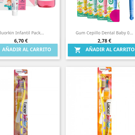
luorkin Infantil Pack...
Gum Cepillo Dental Baby 0...
Precio
Precio
6,70 €
2,78 €
Vista rápida
Vista rápida


AÑADIR AL CARRITO
AÑADIR AL CARRITO
