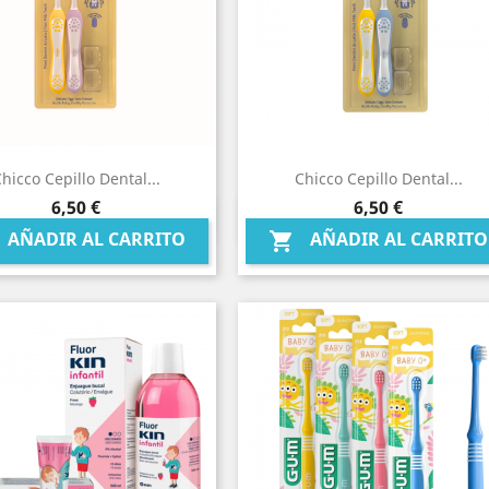
hicco Cepillo Dental...
Chicco Cepillo Dental...
Precio
Precio
6,50 €
6,50 €
Vista rápida
Vista rápida


AÑADIR AL CARRITO
AÑADIR AL CARRITO
