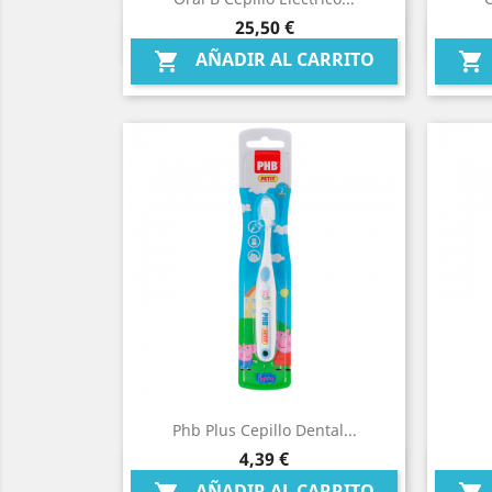
Precio
25,50 €
Vista rápida

AÑADIR AL CARRITO


Phb Plus Cepillo Dental...
Precio
4,39 €
Vista rápida

AÑADIR AL CARRITO