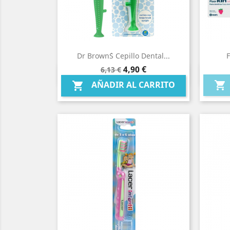
Dr Brown´s Cepillo Dental...
F
Precio
Precio
4,90 €
6,13 €
Vista rápida

base

AÑADIR AL CARRITO
