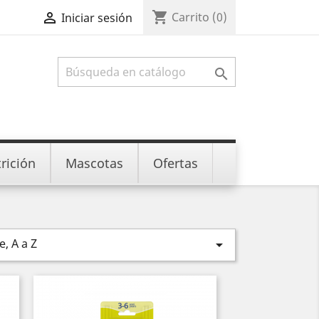
shopping_cart

Carrito
(0)
Iniciar sesión

rición
Mascotas
Ofertas
, A a Z
