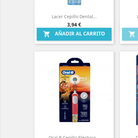
Lacer Cepillo Dental...
Precio
3,94 €
Vista rápida

AÑADIR AL CARRITO


Oral B Cepillo Eléctrico...
O