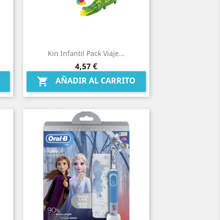
Kin Infantil Pack Viaje...
Precio
4,57 €
Vista rápida

AÑADIR AL CARRITO
