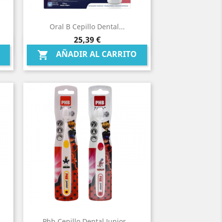
Oral B Cepillo Dental...
Precio
25,39 €
Vista rápida

AÑADIR AL CARRITO

Phb Cepillo Dental Junior...