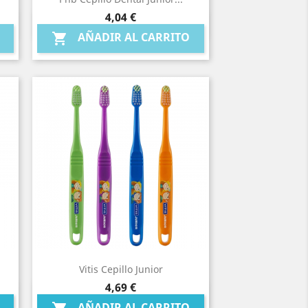
Precio
4,04 €
Vista rápida

AÑADIR AL CARRITO

Vitis Cepillo Junior
Precio
4,69 €
Vista rápida

AÑADIR AL CARRITO