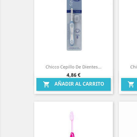
Chicco Cepillo De Dientes...
Chi
Precio
4,86 €
Vista rápida

AÑADIR AL CARRITO

