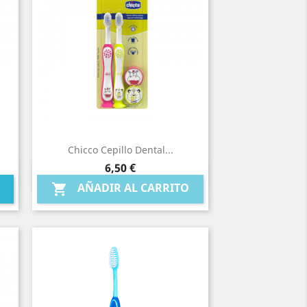
Chicco Cepillo Dental...
Precio
6,50 €
Vista rápida

AÑADIR AL CARRITO
