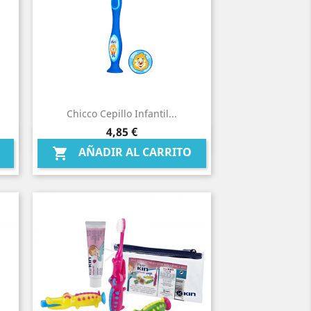
Chicco Cepillo Infantil...
Precio
4,85 €
Vista rápida

AÑADIR AL CARRITO
