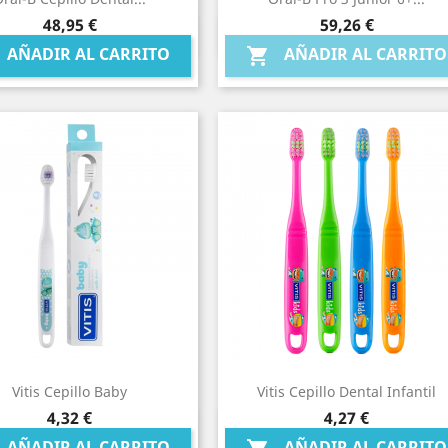
Precio
Precio
48,95 €
59,26 €
Vista rápida
Vista rápida


AÑADIR AL CARRITO
AÑADIR AL CARRITO

Vitis Cepillo Baby
Vitis Cepillo Dental Infantil
Precio
Precio
4,32 €
4,27 €
Vista rápida
Vista rápida


AÑADIR AL CARRITO
AÑADIR AL CARRITO