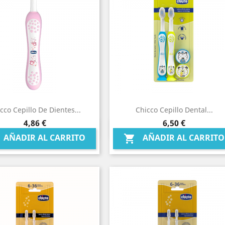
cco Cepillo De Dientes...
Chicco Cepillo Dental...
Precio
Precio
4,86 €
6,50 €
Vista rápida
Vista rápida


AÑADIR AL CARRITO
AÑADIR AL CARRITO
