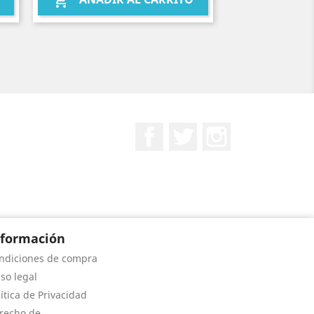

Facebook
Twitter
Instagram
nformación
ndiciones de compra
iso legal
lítica de Privacidad
recho de