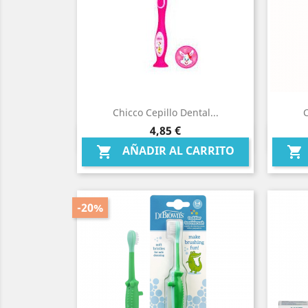
Chicco Cepillo Dental...
C
Precio
4,85 €
Vista rápida

AÑADIR AL CARRITO


-20%