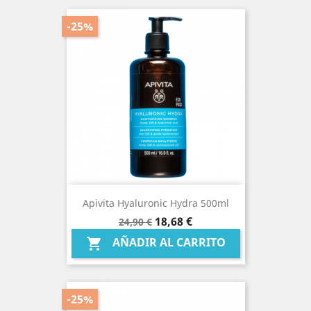
-25%
Apivita Hyaluronic Hydra 500ml
Precio
Precio
18,68 €
24,90 €
base
AÑADIR AL CARRITO

-25%