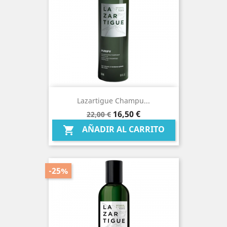
Lazartigue Champu...
Precio
Precio
16,50 €
22,00 €
base
AÑADIR AL CARRITO

-25%