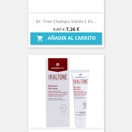
Dr. Tree Champu Solido 2 En...
Precio
Precio
7,26 €
9,07 €
base
AÑADIR AL CARRITO
