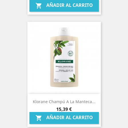
AÑADIR AL CARRITO

Klorane Champú A La Manteca...
Precio
15,39 €
AÑADIR AL CARRITO
