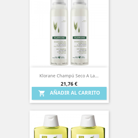
Klorane Champú Seco A La...
Precio
21,76 €
AÑADIR AL CARRITO
