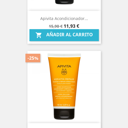
Apivita Acondicionador...
Precio
Precio
11,93 €
15,90 €
base
AÑADIR AL CARRITO

-25%