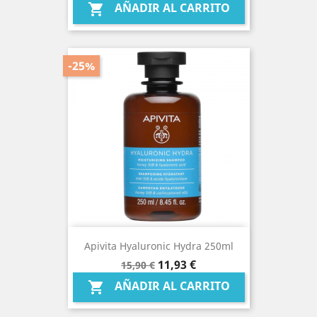
AÑADIR AL CARRITO

-25%
Apivita Hyaluronic Hydra 250ml
Precio
Precio
11,93 €
15,90 €
base
AÑADIR AL CARRITO
