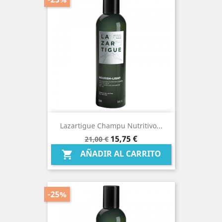
Lazartigue Champu Nutritivo...
Precio
Precio
15,75 €
21,00 €
base
AÑADIR AL CARRITO

-25%