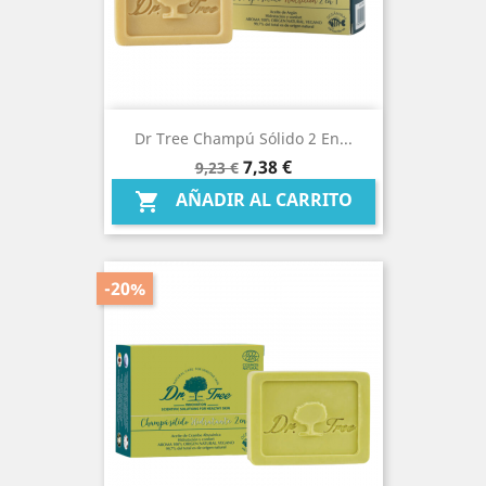
Dr Tree Champú Sólido 2 En...
Precio
Precio
7,38 €
9,23 €
base
AÑADIR AL CARRITO

-20%