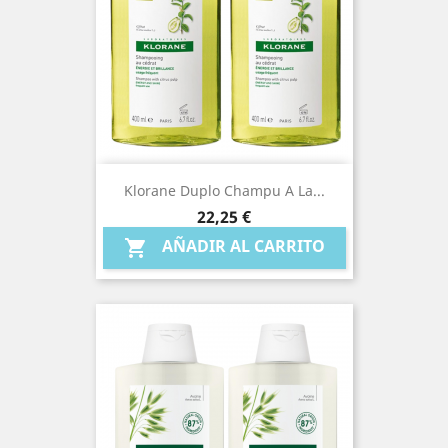
Klorane Duplo Champu A La...
Precio
22,25 €
AÑADIR AL CARRITO
