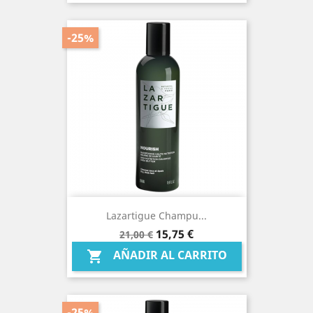
-25%
Lazartigue Champu...
Precio
Precio
15,75 €
21,00 €
base
AÑADIR AL CARRITO

-25%