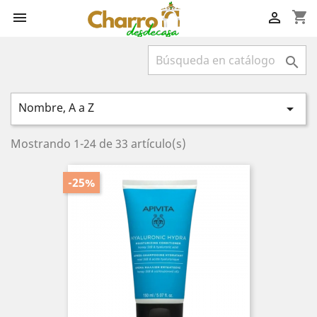
shopping_cart



Nombre, A a Z

Mostrando 1-24 de 33 artículo(s)
-25%