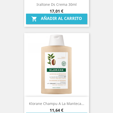
Iraltone Ds Crema 30ml
Precio
17,01 €
AÑADIR AL CARRITO

Klorane Champu A La Manteca...
Precio
11,64 €