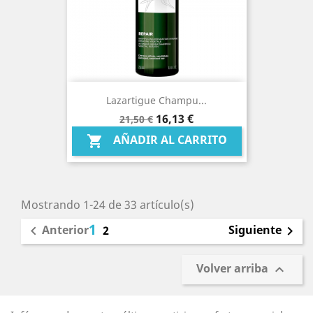
Lazartigue Champu...
Precio
Precio
16,13 €
21,50 €
base
AÑADIR AL CARRITO

Mostrando 1-24 de 33 artículo(s)
1
Anterior
Siguiente

2

Volver arriba
