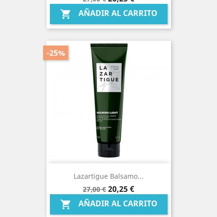
base
AÑADIR AL CARRITO

-25%
Lazartigue Balsamo...
Precio
Precio
20,25 €
27,00 €
base
AÑADIR AL CARRITO
