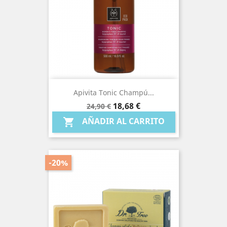
Apivita Tonic Champú...
Precio
Precio
18,68 €
24,90 €
base
AÑADIR AL CARRITO

-20%