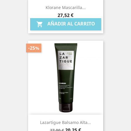
Klorane Mascarilla...
Precio
27,52 €
AÑADIR AL CARRITO

-25%
Lazartigue Balsamo Alta...
Precio
Precio
20,25 €
27,00 €