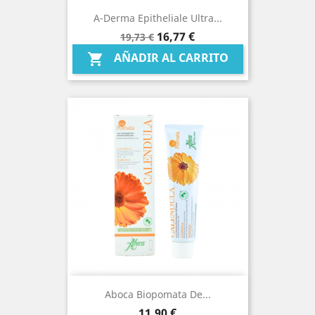
A-Derma Epitheliale Ultra...
Precio
Precio
16,77 €
19,73 €
base
AÑADIR AL CARRITO

Aboca Biopomata De...
Precio
11,90 €