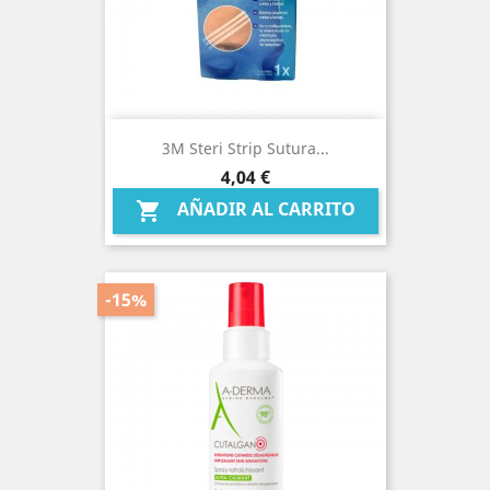
3M Steri Strip Sutura...
Precio
4,04 €
AÑADIR AL CARRITO

-15%