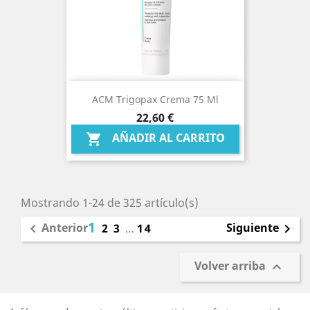
ACM Trigopax Crema 75 Ml
Precio
22,60 €
AÑADIR AL CARRITO

Mostrando 1-24 de 325 artículo(s)
1
Anterior
Siguiente

2
3
…
14

Volver arriba
