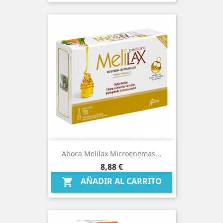
Aboca Melilax Microenemas...
Precio
8,88 €
AÑADIR AL CARRITO
