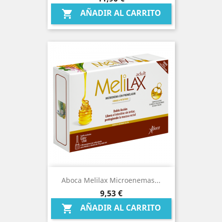
AÑADIR AL CARRITO

Aboca Melilax Microenemas...
Precio
9,53 €
AÑADIR AL CARRITO
