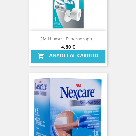
3M Nexcare Esparadrapo...
Precio
4,60 €
AÑADIR AL CARRITO
