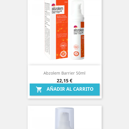
Abzolem Barrier 50ml
Precio
22,15 €
AÑADIR AL CARRITO
