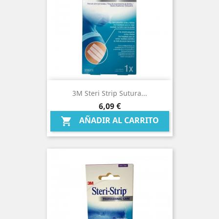
3M Steri Strip Sutura...
Precio
6,09 €
AÑADIR AL CARRITO
