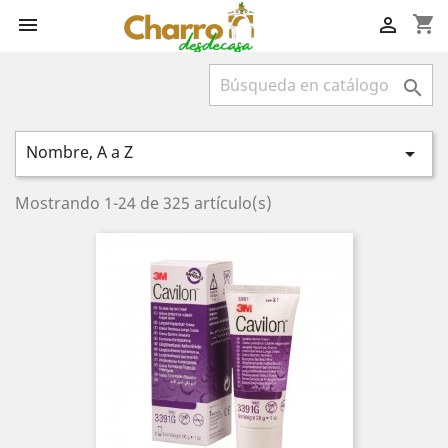
shopping_cart



Nombre, A a Z

Mostrando 1-24 de 325 artículo(s)