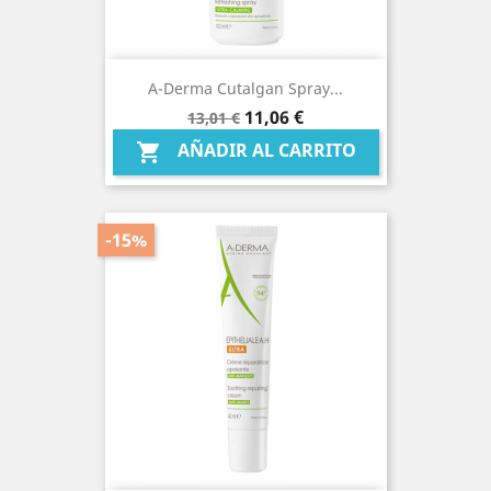
A-Derma Cutalgan Spray...
Precio
Precio
11,06 €
13,01 €
base
AÑADIR AL CARRITO

-15%