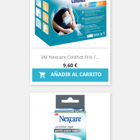
3M Nexcare Coldhot Frío /...
Precio
9,60 €
AÑADIR AL CARRITO
