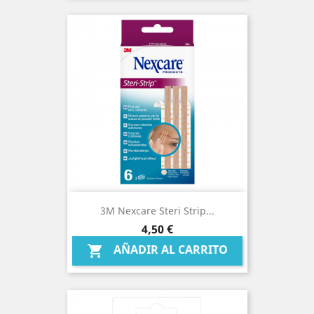
3M Nexcare Steri Strip...
Precio
4,50 €
AÑADIR AL CARRITO
