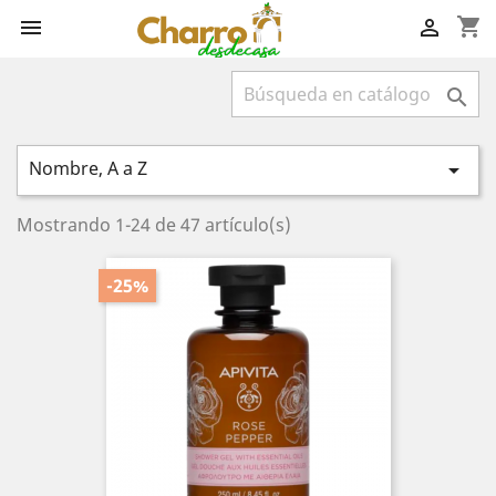
shopping_cart



Nombre, A a Z

Mostrando 1-24 de 47 artículo(s)
-25%