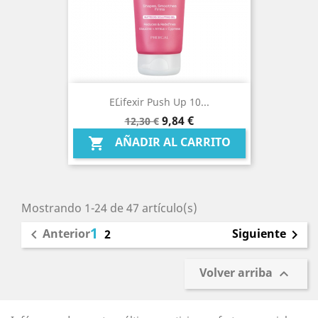
E´lifexir Push Up 10...
Precio
Precio
9,84 €
12,30 €
base
AÑADIR AL CARRITO

Mostrando 1-24 de 47 artículo(s)
1
Anterior
Siguiente

2

Volver arriba
