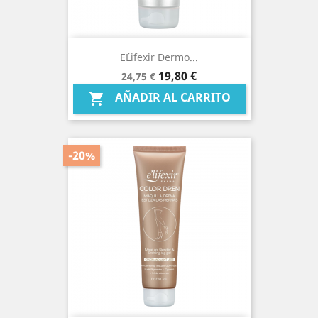
E´lifexir Dermo...
Precio
Precio
19,80 €
24,75 €
base
AÑADIR AL CARRITO

-20%