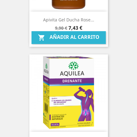
Apivita Gel Ducha Rose...
Precio
Precio
7,43 €
9,90 €
base
AÑADIR AL CARRITO
