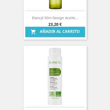
Elancyl Slim Design Aceite...
Precio
23,20 €
AÑADIR AL CARRITO
