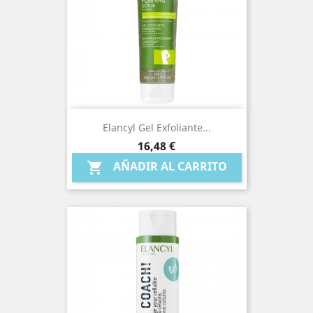
Elancyl Gel Exfoliante...
Precio
16,48 €
AÑADIR AL CARRITO
