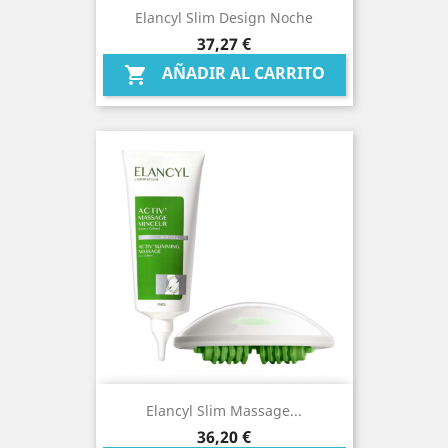
Elancyl Slim Design Noche
Precio
37,27 €
AÑADIR AL CARRITO

Elancyl Slim Massage...
Precio
36,20 €