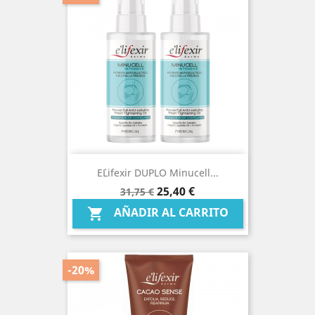
E`lifexir DUPLO Minucell...
Precio
Precio
25,40 €
31,75 €
base
AÑADIR AL CARRITO

-20%