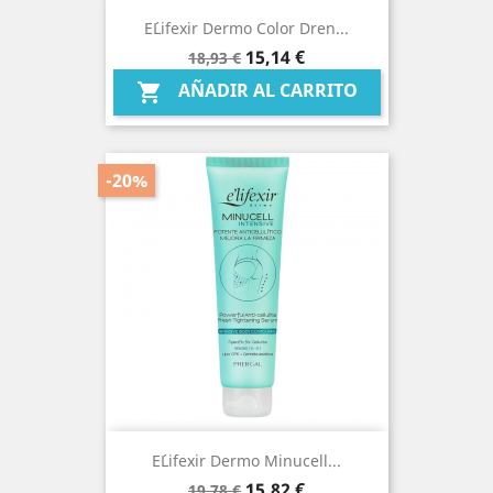
E´lifexir Dermo Color Dren...
Precio
Precio
15,14 €
18,93 €
base
AÑADIR AL CARRITO

-20%
E´lifexir Dermo Minucell...
Precio
Precio
15,82 €
19,78 €