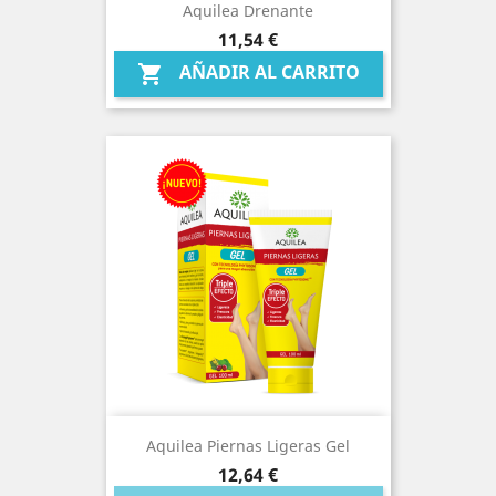
Aquilea Drenante
Precio
11,54 €
AÑADIR AL CARRITO

Aquilea Piernas Ligeras Gel
Precio
12,64 €