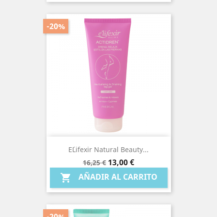
-20%
E´lifexir Natural Beauty...
Precio
Precio
13,00 €
16,25 €
base
AÑADIR AL CARRITO

-20%