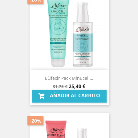
E´lifexir Pack Minucell...
Precio
Precio
25,40 €
31,75 €
base
AÑADIR AL CARRITO

-20%