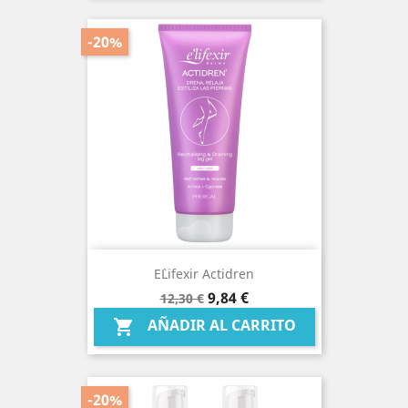
-20%
E`lifexir Actidren
Precio
Precio
9,84 €
12,30 €
base
AÑADIR AL CARRITO

-20%