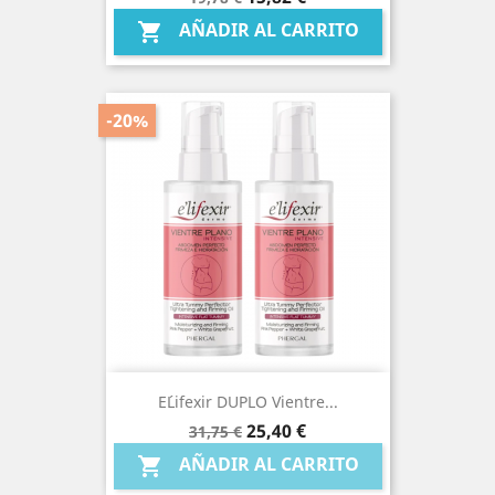
base
AÑADIR AL CARRITO

-20%
E´lifexir DUPLO Vientre...
Precio
Precio
25,40 €
31,75 €
base
AÑADIR AL CARRITO
