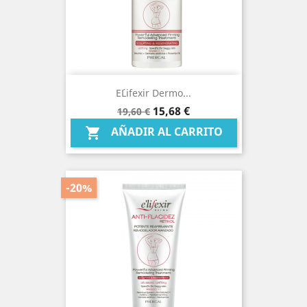
E´lifexir Dermo...
Precio
Precio
15,68 €
19,60 €
base
AÑADIR AL CARRITO

-20%