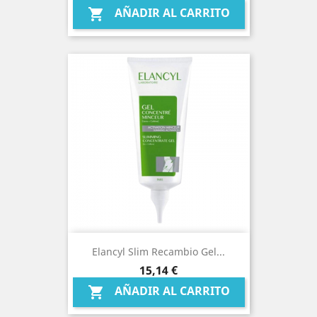
AÑADIR AL CARRITO

Elancyl Slim Recambio Gel...
Precio
15,14 €
AÑADIR AL CARRITO
