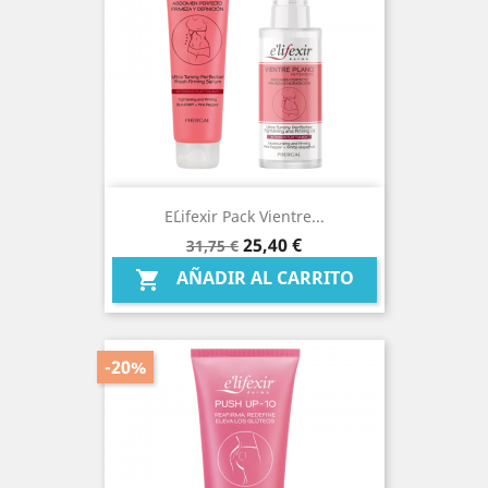
E´lifexir Pack Vientre...
Precio
Precio
25,40 €
31,75 €
base
AÑADIR AL CARRITO

-20%