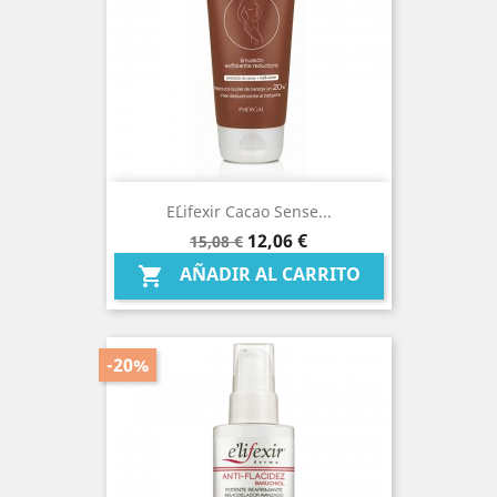
E´lifexir Cacao Sense...
Precio
Precio
12,06 €
15,08 €
base
AÑADIR AL CARRITO

-20%