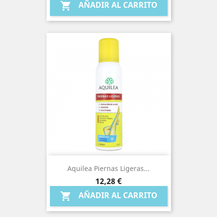
AÑADIR AL CARRITO

Aquilea Piernas Ligeras...
Precio
12,28 €
AÑADIR AL CARRITO
