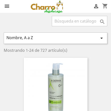
shopping_cart



Nombre, A a Z

Mostrando 1-24 de 727 artículo(s)