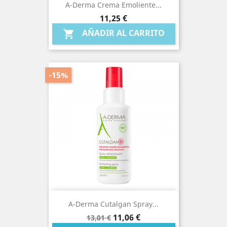
A-Derma Crema Emoliente...
Precio
11,25 €
AÑADIR AL CARRITO

-15%
A-Derma Cutalgan Spray...
Precio
Precio
11,06 €
13,01 €
base