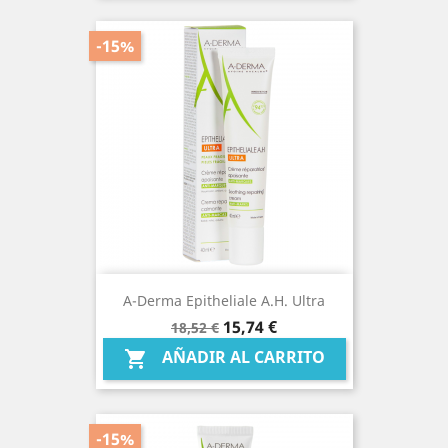
-15%
A-Derma Epitheliale A.h. Ultra
Precio
Precio
15,74 €
18,52 €
base
AÑADIR AL CARRITO

-15%