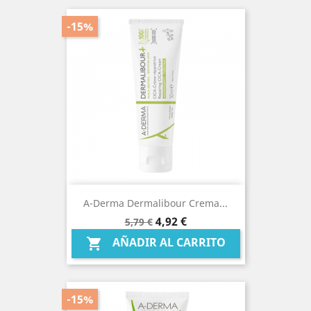
-15%
A-Derma Dermalibour Crema...
Precio
Precio
4,92 €
5,79 €
base
AÑADIR AL CARRITO

-15%