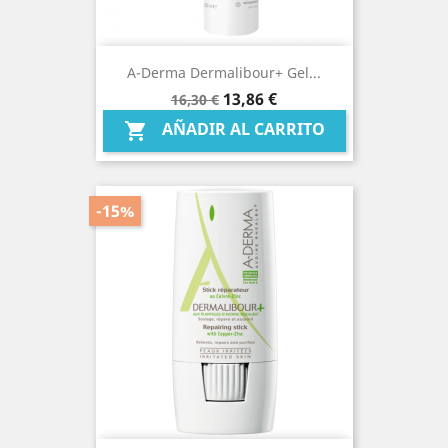
A-Derma Dermalibour+ Gel...
Precio
Precio
13,86 €
16,30 €
base
AÑADIR AL CARRITO

-15%