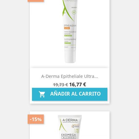
A-Derma Epitheliale Ultra...
Precio
Precio
16,77 €
19,73 €
base
AÑADIR AL CARRITO

-15%