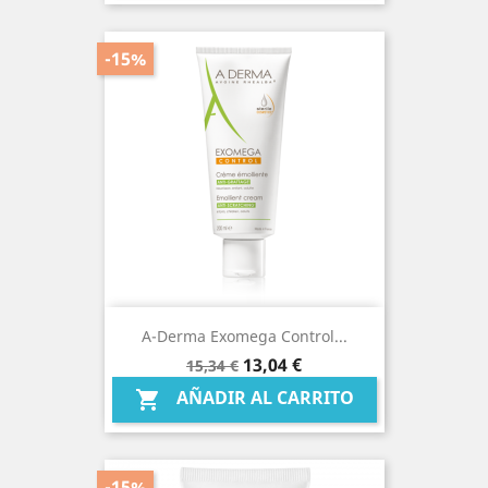
-15%
A-Derma Exomega Control...
Precio
Precio
13,04 €
15,34 €
base
AÑADIR AL CARRITO

-15%