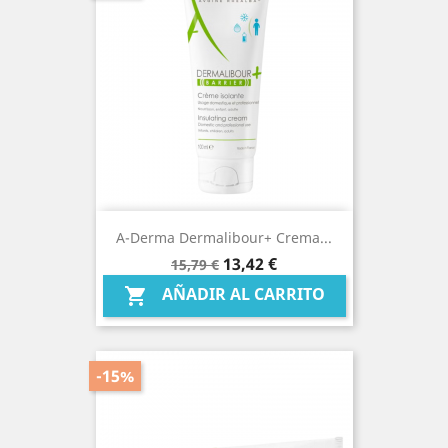
A-Derma Dermalibour+ Crema...
Precio
Precio
13,42 €
15,79 €
base
AÑADIR AL CARRITO

-15%