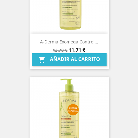
A-Derma Exomega Control...
Precio
Precio
11,71 €
13,78 €
base
AÑADIR AL CARRITO
