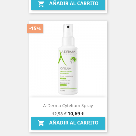
AÑADIR AL CARRITO

-15%
A-Derma Cytelium Spray
Precio
Precio
10,69 €
12,58 €
base
AÑADIR AL CARRITO
