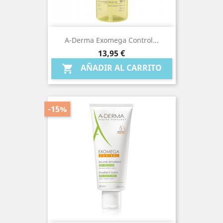
A-Derma Exomega Control...
Precio
13,95 €
AÑADIR AL CARRITO

-15%