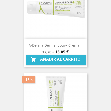
A-Derma Dermalibour+ Crema...
Precio
Precio
15,05 €
17,70 €
base
AÑADIR AL CARRITO

-15%