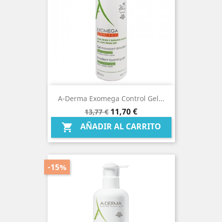
A-Derma Exomega Control Gel...
Precio
Precio
11,70 €
13,77 €
base
AÑADIR AL CARRITO

-15%