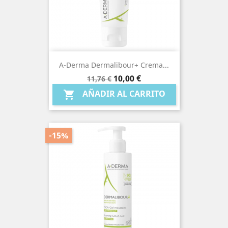
A-Derma Dermalibour+ Crema...
Precio
Precio
10,00 €
11,76 €
base
AÑADIR AL CARRITO

-15%