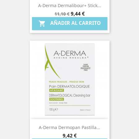
A-Derma Dermalibour+ Stick...
Precio
Precio
9,44 €
11,10 €
base
AÑADIR AL CARRITO

A-Derma Dermopan Pastilla...
Precio
9,42 €