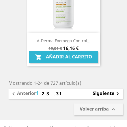
A-Derma Exomega Control...
Precio
Precio
16,16 €
19,01 €
base
AÑADIR AL CARRITO

Mostrando 1-24 de 727 artículo(s)
1
Anterior
Siguiente

2
3
…
31

Volver arriba
