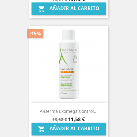
base
AÑADIR AL CARRITO

-15%
A-Derma Exomega Control...
Precio
Precio
11,58 €
13,62 €
base
AÑADIR AL CARRITO
