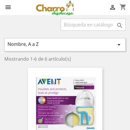
shopping_cart



Nombre, A a Z

Mostrando 1-6 de 6 artículo(s)