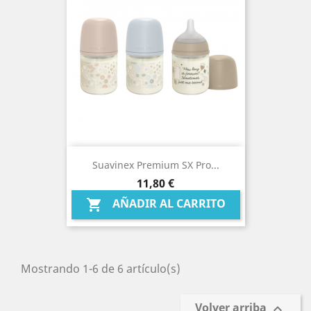
Suavinex Premium SX Pro...
Precio
11,80 €
AÑADIR AL CARRITO

Mostrando 1-6 de 6 artículo(s)
Volver arriba
