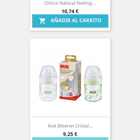
Chicco Natural Feeling...
Precio
10,74 €
AÑADIR AL CARRITO

Nuk Biberon Cristal...
Precio
9,25 €