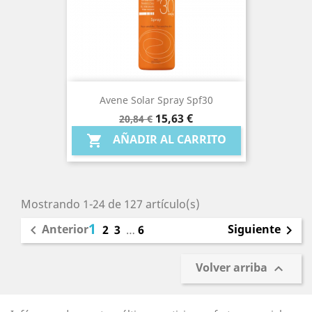
Avene Solar Spray Spf30
Precio
Precio
15,63 €
20,84 €
base
AÑADIR AL CARRITO

Mostrando 1-24 de 127 artículo(s)
1
Anterior
Siguiente

2
3
…
6

Volver arriba
