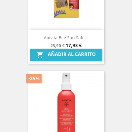
Apivita Bee Sun Safe...
Precio
Precio
17,93 €
23,90 €
base
AÑADIR AL CARRITO

-25%