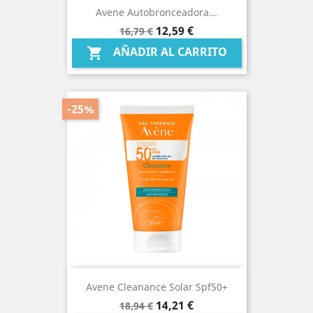
Avene Autobronceadora...
Precio
Precio
12,59 €
16,79 €
base
AÑADIR AL CARRITO

-25%
Avene Cleanance Solar Spf50+
Precio
Precio
14,21 €
18,94 €