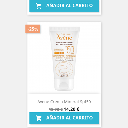
base
AÑADIR AL CARRITO

-25%
Avene Crema Mineral Spf50
Precio
Precio
14,20 €
18,93 €
base
AÑADIR AL CARRITO
