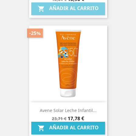
base
AÑADIR AL CARRITO

-25%
Avene Solar Leche Infantil...
Precio
Precio
17,78 €
23,71 €
base
AÑADIR AL CARRITO
