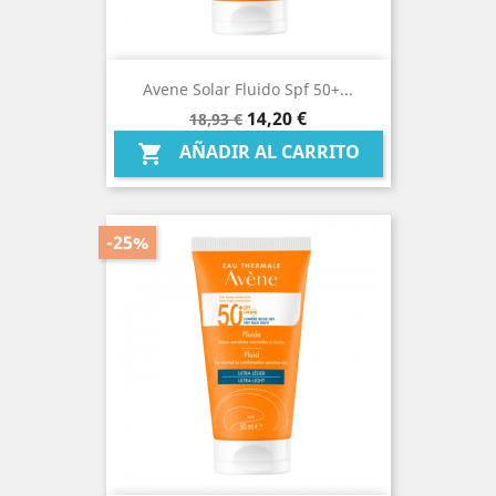
Avene Solar Fluido Spf 50+...
Precio
Precio
14,20 €
18,93 €
base
AÑADIR AL CARRITO

-25%