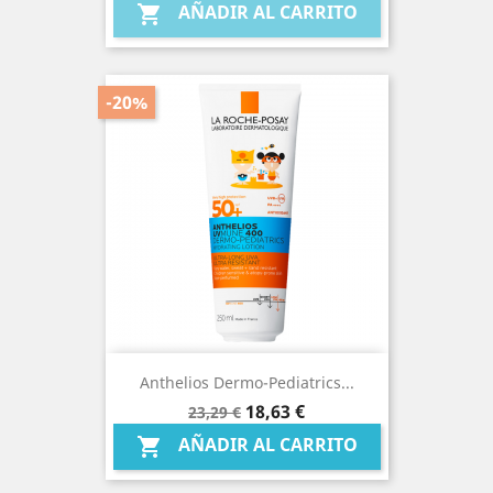
AÑADIR AL CARRITO

-20%
Anthelios Dermo-Pediatrics...
Precio
Precio
18,63 €
23,29 €
base
AÑADIR AL CARRITO
