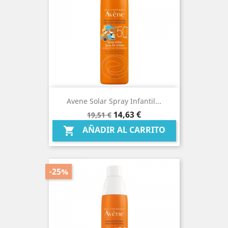
Avene Solar Spray Infantil...
Precio
Precio
14,63 €
19,51 €
base
AÑADIR AL CARRITO

-25%