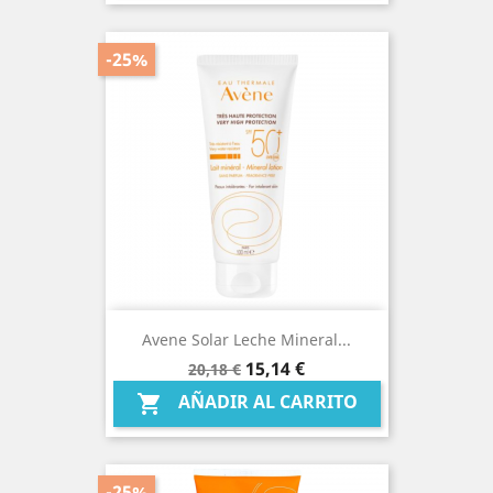
-25%
Avene Solar Leche Mineral...
Precio
Precio
15,14 €
20,18 €
base
AÑADIR AL CARRITO

-25%