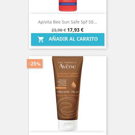
Apivita Bee Sun Safe Spf 50...
Precio
Precio
17,93 €
23,90 €
base
AÑADIR AL CARRITO

-25%