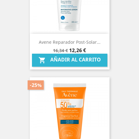
Avene Reparador Post-Solar...
Precio
Precio
12,26 €
16,34 €
base
AÑADIR AL CARRITO

-25%