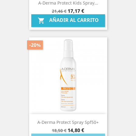
A-Derma Protect Kids Spray...
Precio
Precio
17,17 €
21,46 €
base
AÑADIR AL CARRITO

-20%
A-Derma Protect Spray Spf50+
Precio
Precio
14,80 €
18,50 €
base