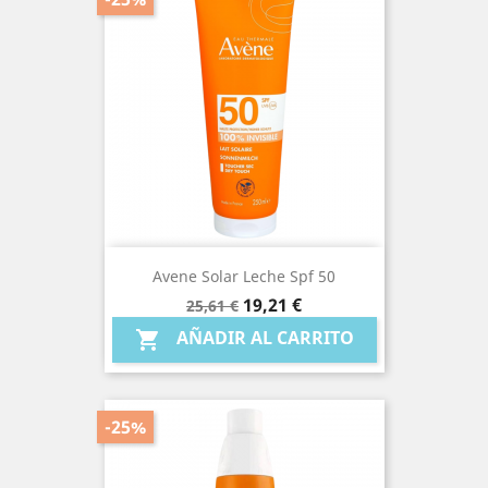
Avene Solar Leche Spf 50
Precio
Precio
19,21 €
25,61 €
base
AÑADIR AL CARRITO

-25%