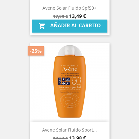
Avene Solar Fluido Spf50+
Precio
Precio
13,49 €
17,99 €
base
AÑADIR AL CARRITO

-25%
Avene Solar Fluido Sport...
Precio
Precio
13,98 €
18,64 €