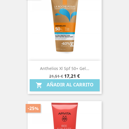
Anthelios Xl Spf 50+ Gel...
Precio
Precio
17,21 €
21,51 €
base
AÑADIR AL CARRITO

-25%