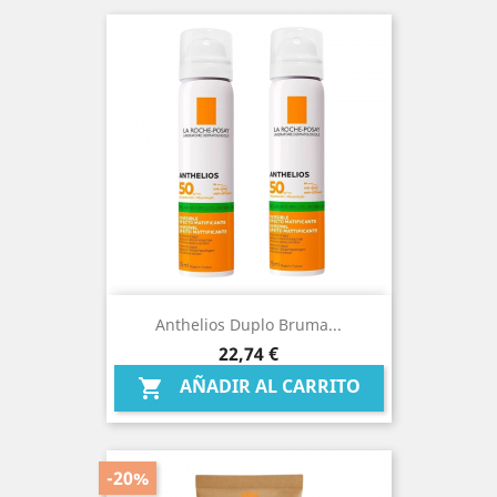
Anthelios Duplo Bruma...
Precio
22,74 €
AÑADIR AL CARRITO

-20%