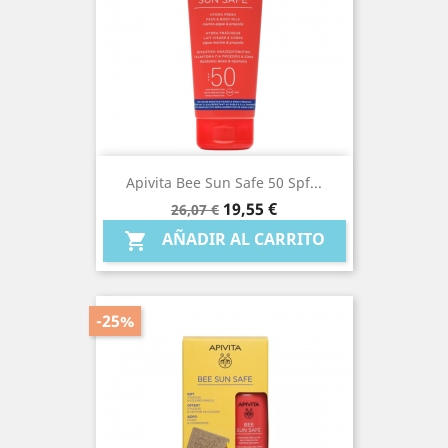
Apivita Bee Sun Safe 50 Spf...
Precio
Precio
19,55 €
26,07 €
base
AÑADIR AL CARRITO

-25%