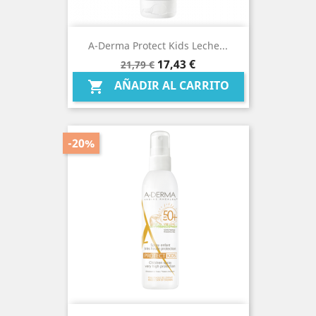
A-Derma Protect Kids Leche...
Precio
Precio
17,43 €
21,79 €
base
AÑADIR AL CARRITO

-20%