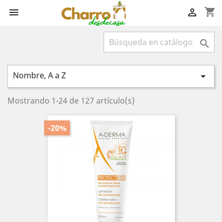
shopping_cart



Nombre, A a Z

Mostrando 1-24 de 127 artículo(s)
-20%