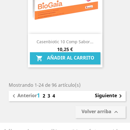
Casenbiotic 10 Comp Sabor...
Precio
10,25 €
AÑADIR AL CARRITO

Mostrando 1-24 de 96 artículo(s)
1
Anterior
Siguiente

2
3
4

Volver arriba
