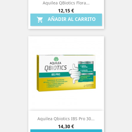
Aquilea QBiotics Flora...
Precio
12,15 €
AÑADIR AL CARRITO

Aquilea Qbiotics IBS Pro 30...
Precio
14,30 €