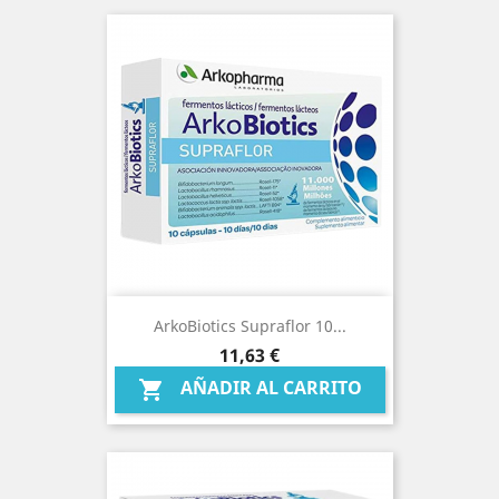
ArkoBiotics Supraflor 10...
Precio
11,63 €
AÑADIR AL CARRITO
