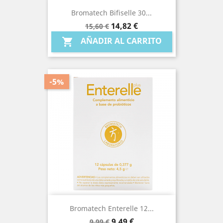
Bromatech Bifiselle 30...
Precio
Precio
14,82 €
15,60 €
base
AÑADIR AL CARRITO

-5%
Bromatech Enterelle 12...
Precio
Precio
9,49 €
9,99 €