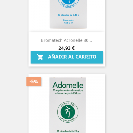
Bromatech Acronelle 30...
Precio
24,93 €
AÑADIR AL CARRITO

-5%