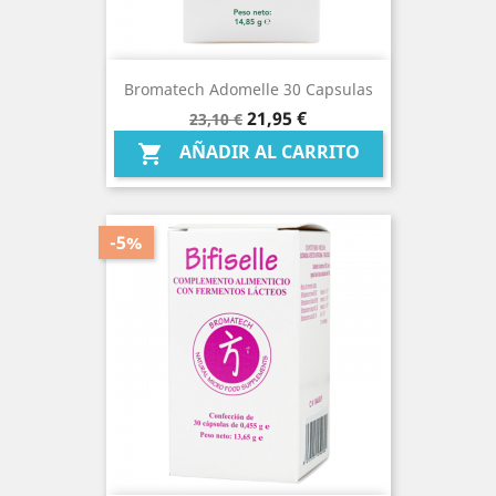
Bromatech Adomelle 30 Capsulas
Precio
Precio
21,95 €
23,10 €
base
AÑADIR AL CARRITO

-5%