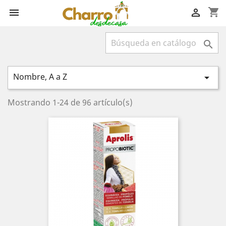
shopping_cart



Nombre, A a Z

Mostrando 1-24 de 96 artículo(s)