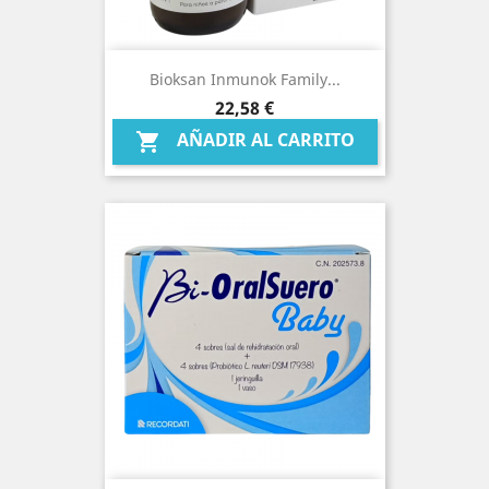
Bioksan Inmunok Family...
Precio
22,58 €
AÑADIR AL CARRITO
