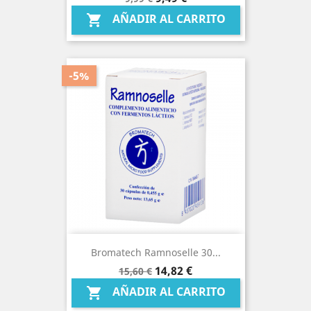
base
AÑADIR AL CARRITO

-5%
Bromatech Ramnoselle 30...
Precio
Precio
14,82 €
15,60 €
base
AÑADIR AL CARRITO
