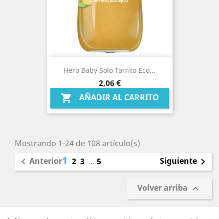
Hero Baby Solo Tarrito Eco...
Precio
2,06 €
AÑADIR AL CARRITO

Mostrando 1-24 de 108 artículo(s)
1
Anterior
Siguiente

2
3
…
5

Volver arriba
