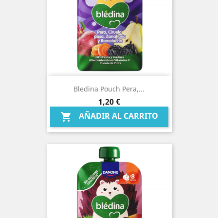
Bledina Pouch Pera,...
Precio
1,20 €
AÑADIR AL CARRITO
