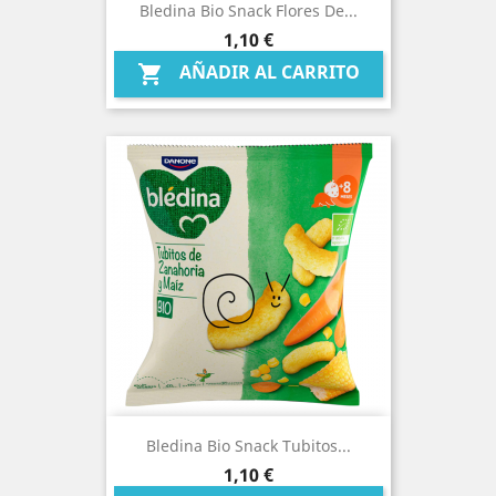
Bledina Bio Snack Flores De...
Precio
1,10 €
AÑADIR AL CARRITO

Bledina Bio Snack Tubitos...
Precio
1,10 €