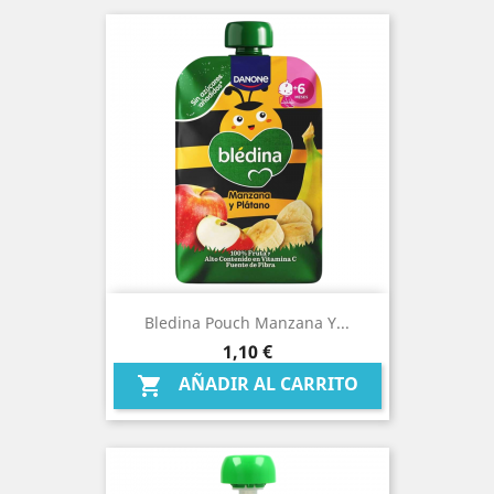
Bledina Pouch Manzana Y...
Precio
1,10 €
AÑADIR AL CARRITO
