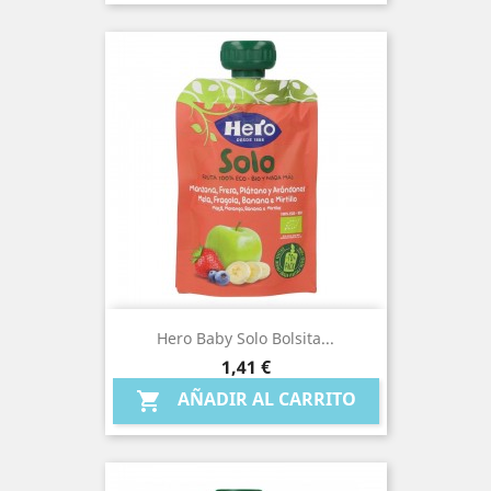
Hero Baby Solo Bolsita...
Precio
1,41 €
AÑADIR AL CARRITO
