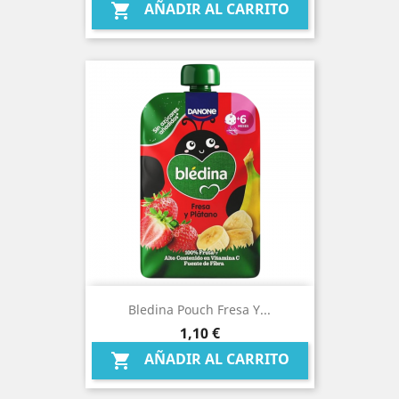
AÑADIR AL CARRITO

Bledina Pouch Fresa Y...
Precio
1,10 €
AÑADIR AL CARRITO
