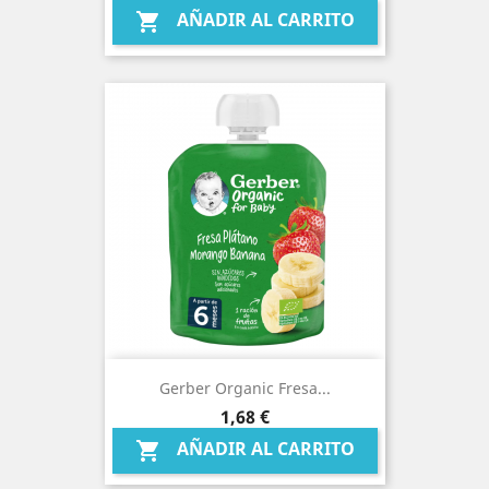
AÑADIR AL CARRITO

Gerber Organic Fresa...
Precio
1,68 €
AÑADIR AL CARRITO
