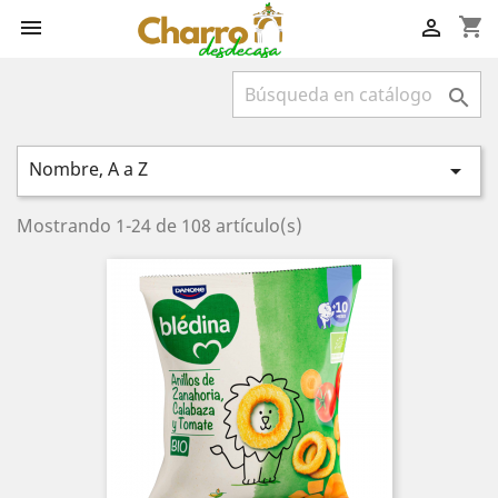
shopping_cart



Nombre, A a Z

Mostrando 1-24 de 108 artículo(s)