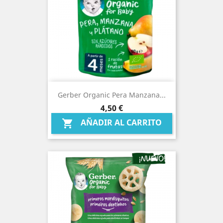
Gerber Organic Pera Manzana...
Precio
4,50 €
AÑADIR AL CARRITO
