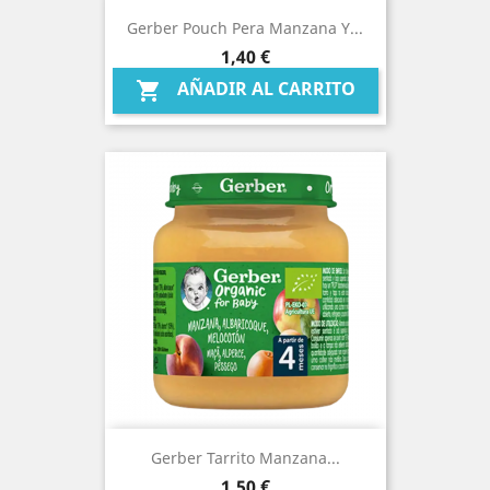
Gerber Pouch Pera Manzana Y...
Precio
1,40 €
AÑADIR AL CARRITO

Gerber Tarrito Manzana...
Precio
1,50 €