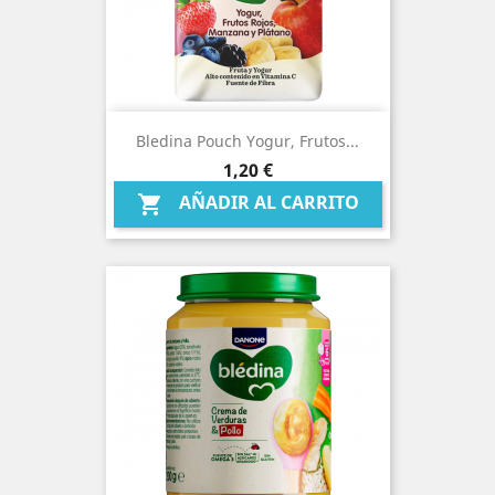
Bledina Pouch Yogur, Frutos...
Precio
1,20 €
AÑADIR AL CARRITO
