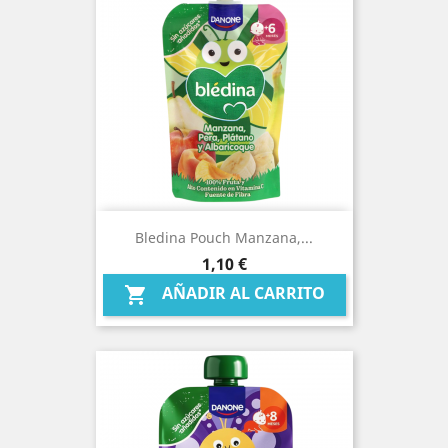
Bledina Pouch Manzana,...
Precio
1,10 €
AÑADIR AL CARRITO
