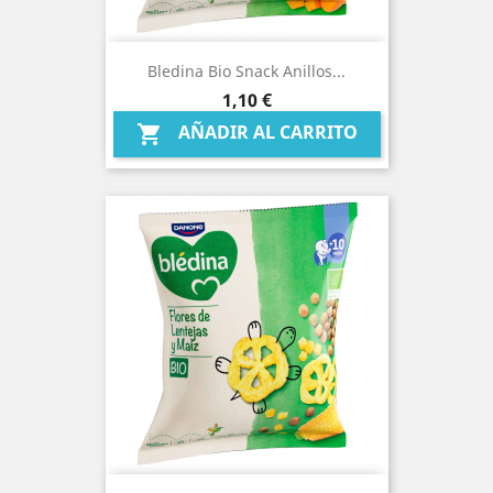
Bledina Bio Snack Anillos...
Precio
1,10 €
AÑADIR AL CARRITO
