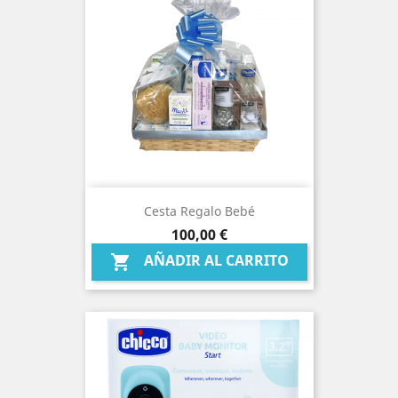
Cesta Regalo Bebé
Precio
100,00 €
AÑADIR AL CARRITO
