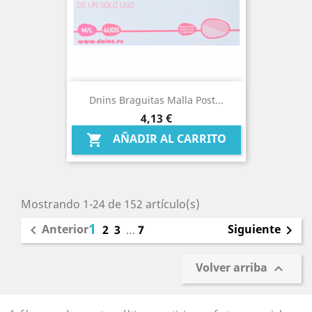
Dnins Braguitas Malla Post...
Precio
4,13 €
AÑADIR AL CARRITO

Mostrando 1-24 de 152 artículo(s)
1
Anterior
Siguiente

2
3
…
7

Volver arriba
