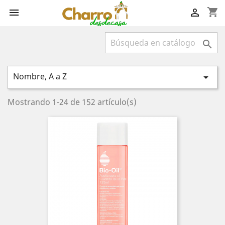
shopping_cart



Nombre, A a Z

Mostrando 1-24 de 152 artículo(s)