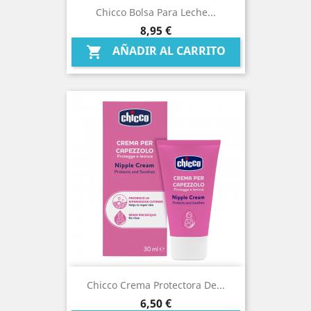
Chicco Bolsa Para Leche...
Precio
8,95 €
AÑADIR AL CARRITO

Chicco Crema Protectora De...
Precio
6,50 €