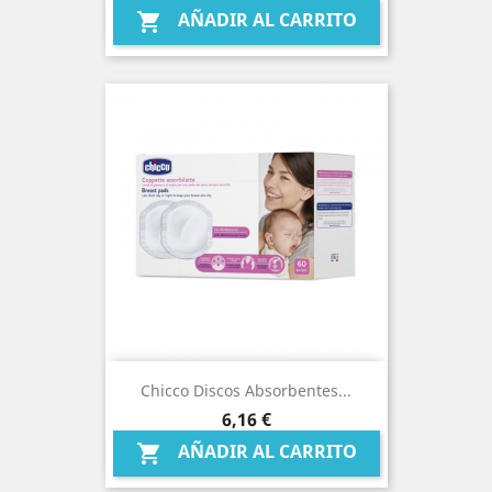
AÑADIR AL CARRITO

Chicco Discos Absorbentes...
Precio
6,16 €
AÑADIR AL CARRITO
