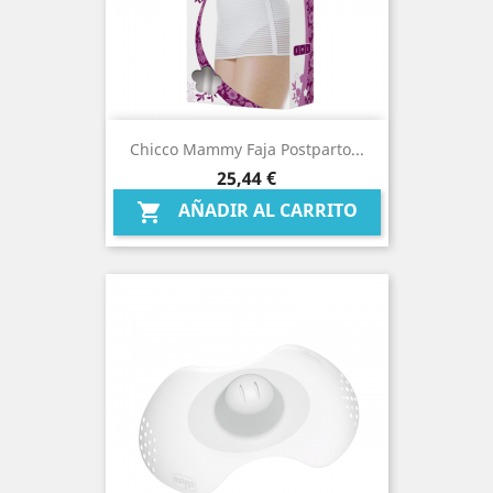
Chicco Mammy Faja Postparto...
Precio
25,44 €
AÑADIR AL CARRITO
