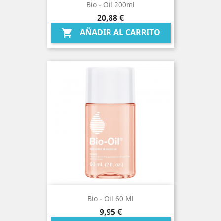
Bio - Oil 200ml
Precio
20,88 €
AÑADIR AL CARRITO

Bio - Oil 60 Ml
Precio
9,95 €