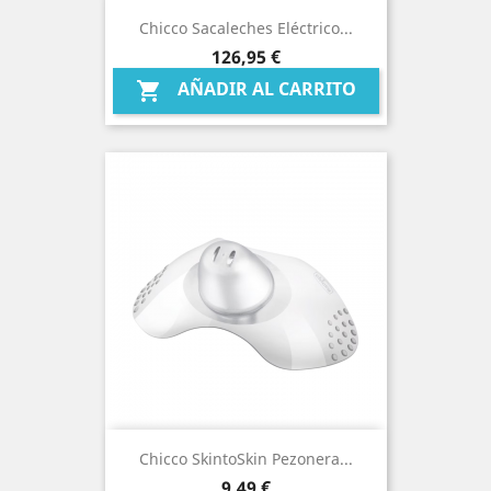
Chicco Sacaleches Eléctrico...
Precio
126,95 €
AÑADIR AL CARRITO

Chicco SkintoSkin Pezonera...
Precio
9,49 €