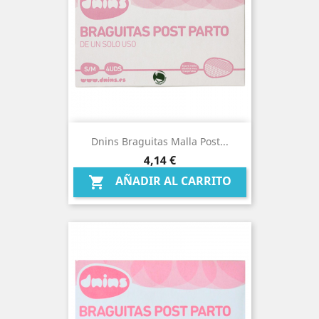
Dnins Braguitas Malla Post...
Precio
4,14 €
AÑADIR AL CARRITO
