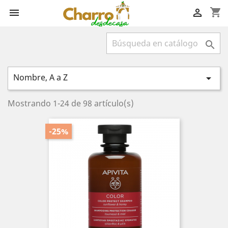
shopping_cart



Nombre, A a Z

Mostrando 1-24 de 98 artículo(s)
-25%