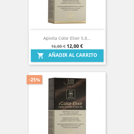
Apivita Color Elixir 5.0...
Precio
Precio
12,00 €
16,00 €
base
AÑADIR AL CARRITO

-25%