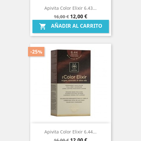
Apivita Color Elixir 6.43...
Precio
Precio
12,00 €
16,00 €
base
AÑADIR AL CARRITO

-25%
Apivita Color Elixir 6.44...
Precio
Precio
12,00 €
16,00 €