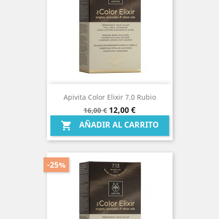
Apivita Color Elixir 7.0 Rubio
Precio
Precio
12,00 €
16,00 €
base
AÑADIR AL CARRITO

-25%