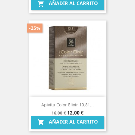
AÑADIR AL CARRITO

-25%
Apivita Color Elixir 10.81...
Precio
Precio
12,00 €
16,00 €
base
AÑADIR AL CARRITO
