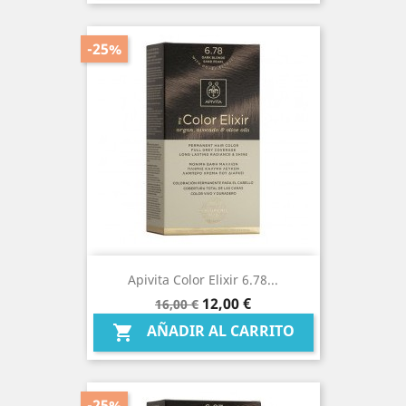
-25%
Apivita Color Elixir 6.78...
Precio
Precio
12,00 €
16,00 €
base
AÑADIR AL CARRITO

-25%