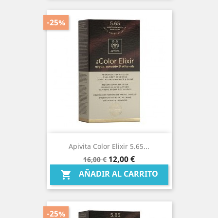
-25%
Apivita Color Elixir 5.65...
Precio
Precio
12,00 €
16,00 €
base
AÑADIR AL CARRITO

-25%