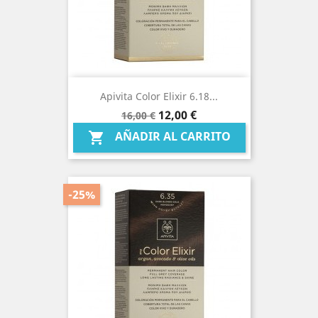
Apivita Color Elixir 6.18...
Precio
Precio
12,00 €
16,00 €
base
AÑADIR AL CARRITO

-25%