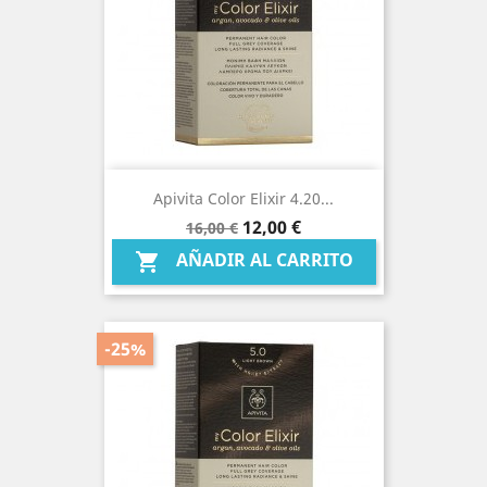
Apivita Color Elixir 4.20...
Precio
Precio
12,00 €
16,00 €
base
AÑADIR AL CARRITO

-25%