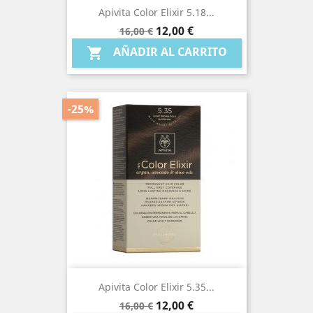
Apivita Color Elixir 5.18...
Precio
Precio
12,00 €
16,00 €
base
AÑADIR AL CARRITO

-25%
Apivita Color Elixir 5.35...
Precio
Precio
12,00 €
16,00 €