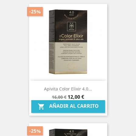
-25%
Apivita Color Elixir 4.0...
Precio
Precio
12,00 €
16,00 €
base
AÑADIR AL CARRITO

-25%