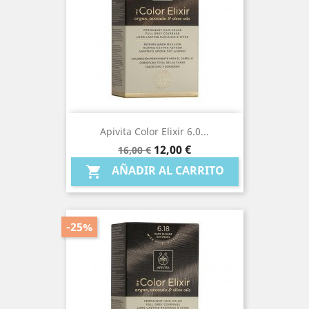
Apivita Color Elixir 6.0...
Precio
Precio
12,00 €
16,00 €
base
AÑADIR AL CARRITO

-25%