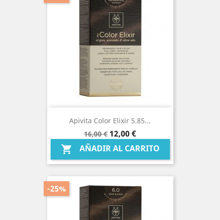
Apivita Color Elixir 5.85...
Precio
Precio
12,00 €
16,00 €
base
AÑADIR AL CARRITO

-25%