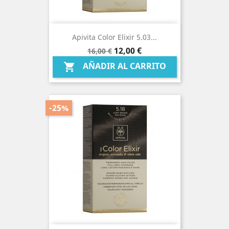
Apivita Color Elixir 5.03...
Precio
Precio
12,00 €
16,00 €
base
AÑADIR AL CARRITO

-25%