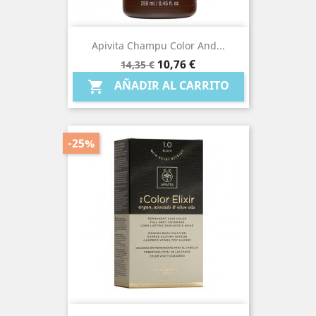
Apivita Champu Color And...
Precio
Precio
10,76 €
14,35 €
base
AÑADIR AL CARRITO

-25%