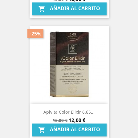
base
AÑADIR AL CARRITO

-25%
Apivita Color Elixir 6.65...
Precio
Precio
12,00 €
16,00 €
base
AÑADIR AL CARRITO
