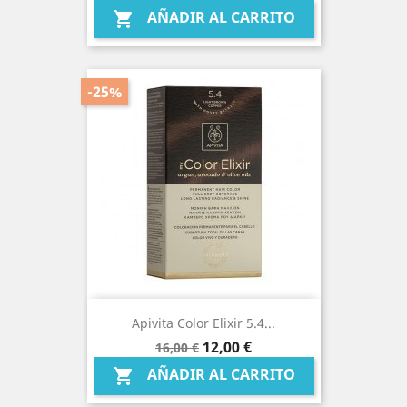
base
AÑADIR AL CARRITO

-25%
Apivita Color Elixir 5.4...
Precio
Precio
12,00 €
16,00 €
base
AÑADIR AL CARRITO
