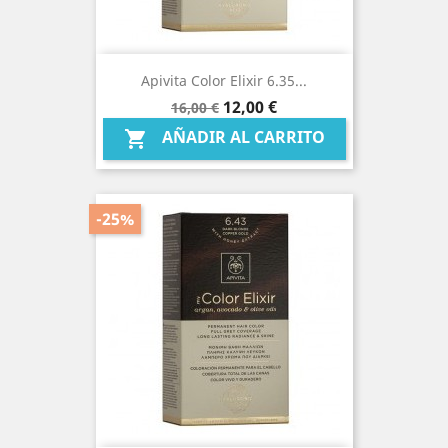
Apivita Color Elixir 6.35...
Precio
Precio
12,00 €
16,00 €
base
AÑADIR AL CARRITO

-25%