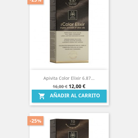
Apivita Color Elixir 6.87...
Precio
Precio
12,00 €
16,00 €
base
AÑADIR AL CARRITO

-25%