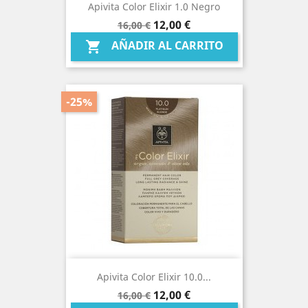
Apivita Color Elixir 1.0 Negro
Precio
Precio
12,00 €
16,00 €
base
AÑADIR AL CARRITO

-25%
Apivita Color Elixir 10.0...
Precio
Precio
12,00 €
16,00 €
base