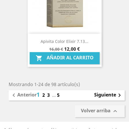
Apivita Color Elixir 7.13...
Precio
Precio
12,00 €
16,00 €
base
AÑADIR AL CARRITO

Mostrando 1-24 de 98 artículo(s)
1
Anterior
Siguiente

2
3
…
5

Volver arriba
