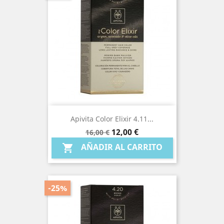
Apivita Color Elixir 4.11...
Precio
Precio
12,00 €
16,00 €
base
AÑADIR AL CARRITO

-25%