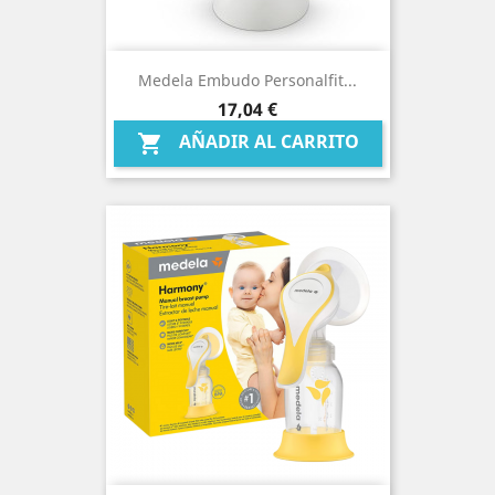
Medela Embudo Personalfit...
Precio
17,04 €
AÑADIR AL CARRITO
