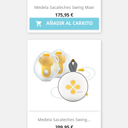
Medela Sacaleches Swing Maxi
Precio
175,95 €
AÑADIR AL CARRITO

Medela Sacaleches Swing...
Precio
209,95 €