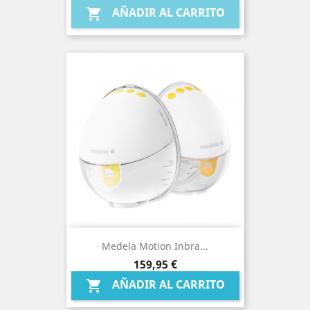
AÑADIR AL CARRITO

Medela Motion Inbra...
Precio
159,95 €
AÑADIR AL CARRITO
