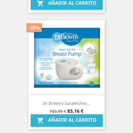
AÑADIR AL CARRITO

-20%
Dr Browns Sacaleches...
Precio
Precio
83,16 €
103,95 €
base
AÑADIR AL CARRITO
