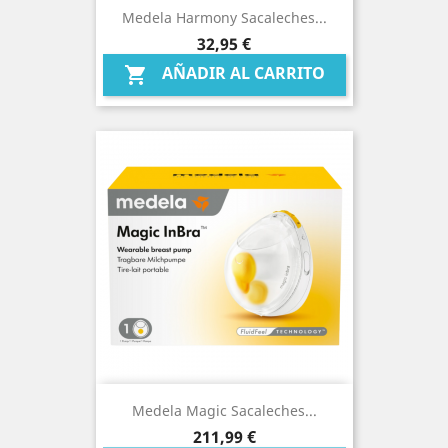
Medela Harmony Sacaleches...
Precio
32,95 €
AÑADIR AL CARRITO

Medela Magic Sacaleches...
Precio
211,99 €