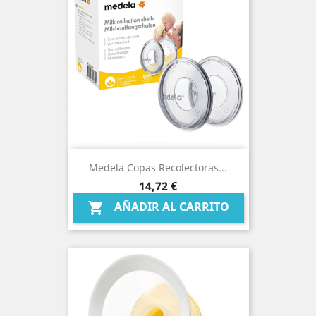
Medela Copas Recolectoras...
Precio
14,72 €
AÑADIR AL CARRITO
