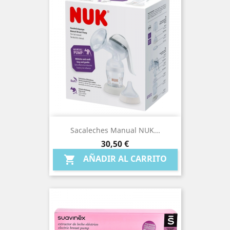
Sacaleches Manual NUK...
Precio
30,50 €
AÑADIR AL CARRITO
