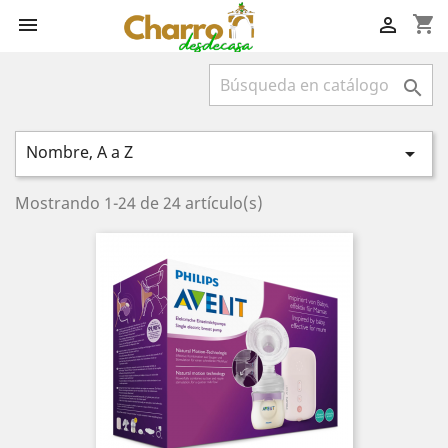
shopping_cart



Nombre, A a Z

Mostrando 1-24 de 24 artículo(s)