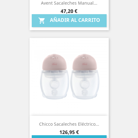
Avent Sacaleches Manual...
Precio
47,20 €
AÑADIR AL CARRITO

Chicco Sacaleches Eléctrico...
Precio
126,95 €