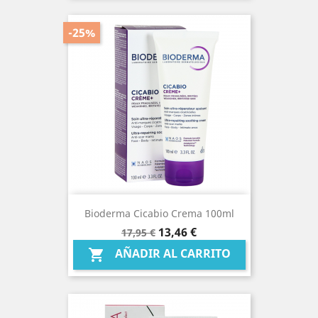
-25%
Bioderma Cicabio Crema 100ml
Precio
Precio
13,46 €
17,95 €
base
AÑADIR AL CARRITO
