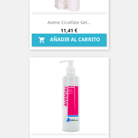
Avene Cicalfate Gel...
Precio
11,41 €
AÑADIR AL CARRITO
