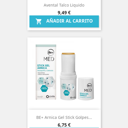
Avental Talco Liquido
Precio
9,49 €
AÑADIR AL CARRITO

BE+ Arnica Gel Stick Golpes...
Precio
6,75 €