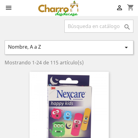
shopping_cart



Nombre, A a Z

Mostrando 1-24 de 115 artículo(s)