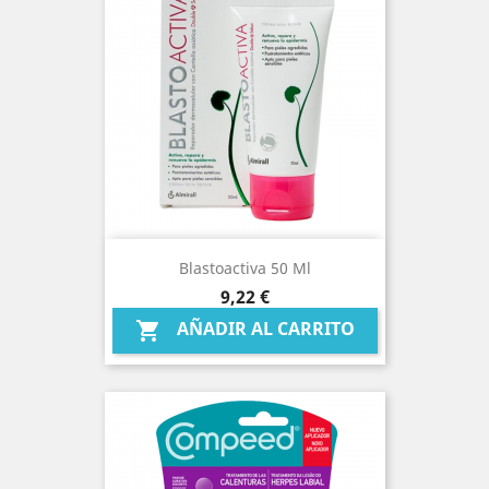
Blastoactiva 50 Ml
Precio
9,22 €
AÑADIR AL CARRITO
