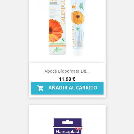
Aboca Biopomata De...
Precio
11,90 €
AÑADIR AL CARRITO
