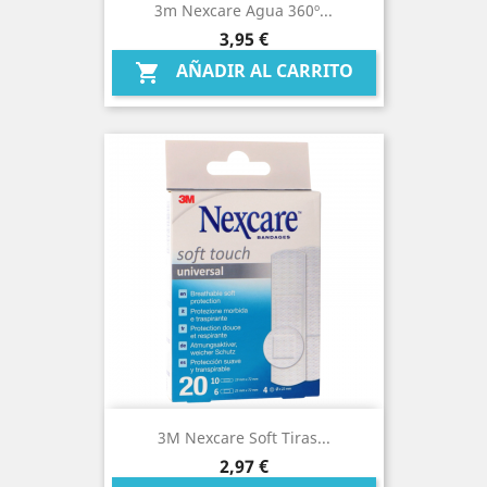
3m Nexcare Agua 360º...
Precio
3,95 €
AÑADIR AL CARRITO

3M Nexcare Soft Tiras...
Precio
2,97 €