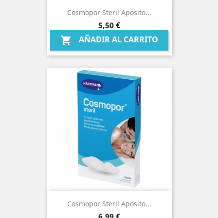
Cosmopor Steril Aposito...
Precio
5,50 €
AÑADIR AL CARRITO

Cosmopor Steril Aposito...
Precio
6,99 €