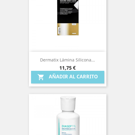
Dermatix Lámina Silicona...
Precio
11,75 €
AÑADIR AL CARRITO
