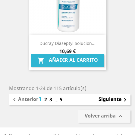
Ducray Diaseptyl Solucion...
Precio
10,69 €
AÑADIR AL CARRITO

Mostrando 1-24 de 115 artículo(s)
1
Anterior
Siguiente

2
3
…
5

Volver arriba
