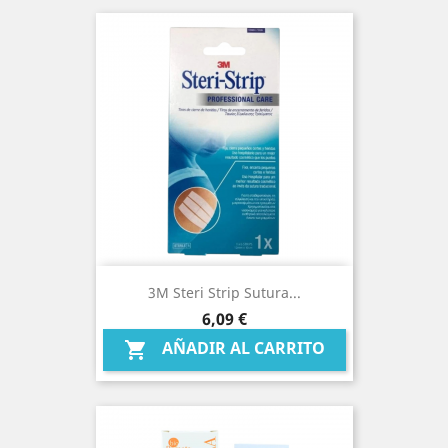
3M Steri Strip Sutura...
Precio
6,09 €
AÑADIR AL CARRITO
