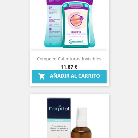
Compeed Calenturas Invisibles
Precio
11,87 €
AÑADIR AL CARRITO
