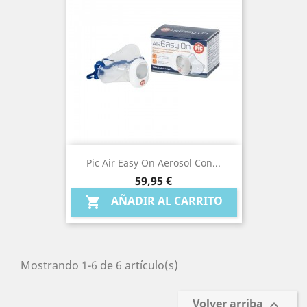
Pic Air Easy On Aerosol Con...
Precio
59,95 €
AÑADIR AL CARRITO

Mostrando 1-6 de 6 artículo(s)
Volver arriba
