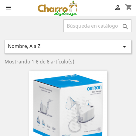
shopping_cart



Nombre, A a Z

Mostrando 1-6 de 6 artículo(s)