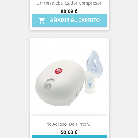
Omron Nebulizador Compresor
Precio
88,09 €
AÑADIR AL CARRITO

Pic Aerosol De Pinton...
Precio
50,63 €