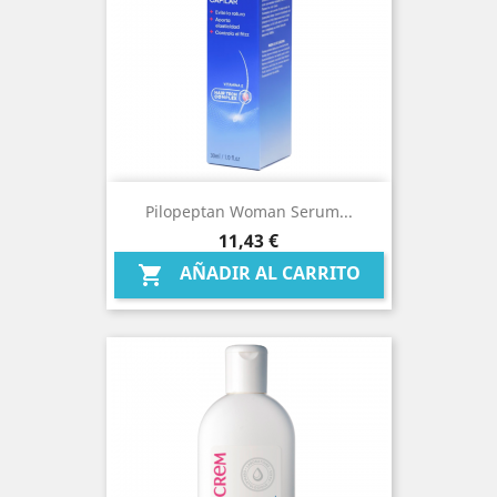
Pilopeptan Woman Serum...
Precio
11,43 €
AÑADIR AL CARRITO
