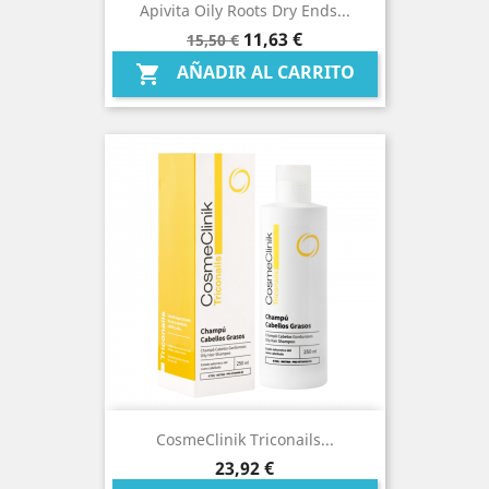
Apivita Oily Roots Dry Ends...
Precio
Precio
11,63 €
15,50 €
base
AÑADIR AL CARRITO

CosmeClinik Triconails...
Precio
23,92 €