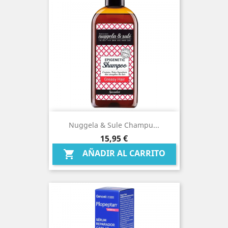
Nuggela & Sule Champu...
Precio
15,95 €
AÑADIR AL CARRITO
