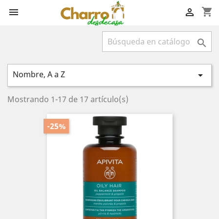
shopping_cart



Nombre, A a Z

Mostrando 1-17 de 17 artículo(s)
-25%