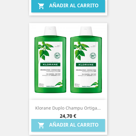
AÑADIR AL CARRITO

Klorane Duplo Champu Ortiga...
Precio
24,70 €
AÑADIR AL CARRITO
