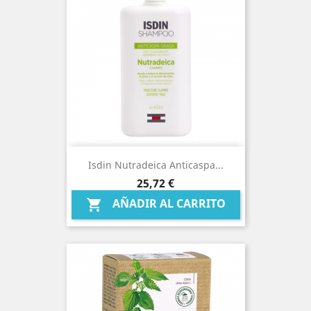
Isdin Nutradeica Anticaspa...
Precio
25,72 €
AÑADIR AL CARRITO
