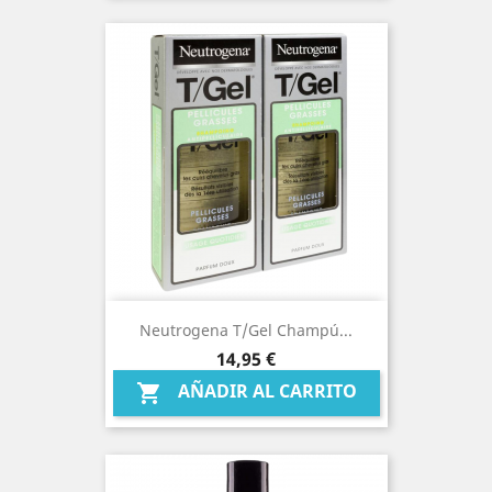
Neutrogena T/gel Champú...
Precio
14,95 €
AÑADIR AL CARRITO
