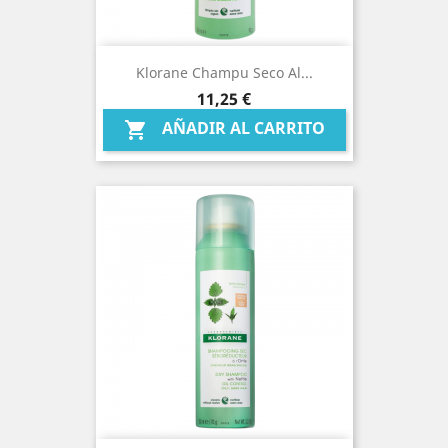
Klorane Champu Seco Al...
Precio
11,25 €
AÑADIR AL CARRITO
