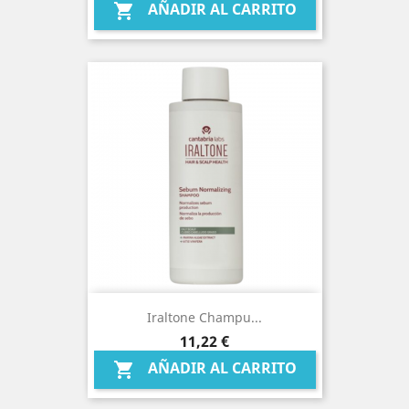
AÑADIR AL CARRITO

Iraltone Champu...
Precio
11,22 €
AÑADIR AL CARRITO
