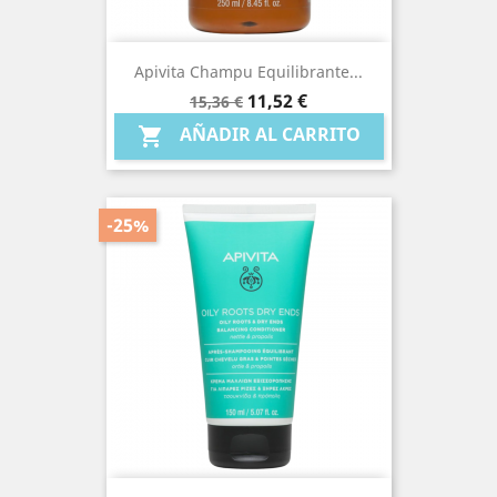
Apivita Champu Equilibrante...
Precio
Precio
11,52 €
15,36 €
base
AÑADIR AL CARRITO

-25%