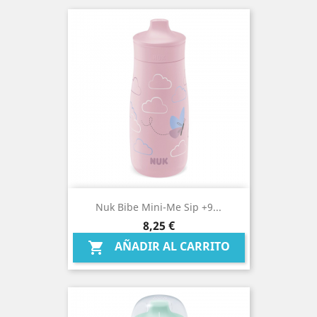
Nuk Bibe Mini-Me Sip +9...
Precio
8,25 €
AÑADIR AL CARRITO
