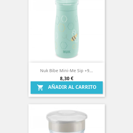
Nuk Bibe Mini-Me Sip +9...
Precio
8,30 €
AÑADIR AL CARRITO
