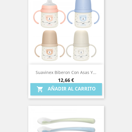
Suavinex Biberon Con Asas Y...
Precio
12,66 €
AÑADIR AL CARRITO
