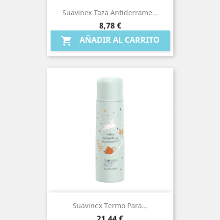
Suavinex Taza Antiderrame...
Precio
8,78 €
AÑADIR AL CARRITO

Suavinex Termo Para...
Precio
21,44 €