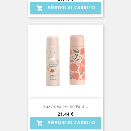
AÑADIR AL CARRITO

Suavinex Termo Para...
Precio
21,44 €
AÑADIR AL CARRITO
