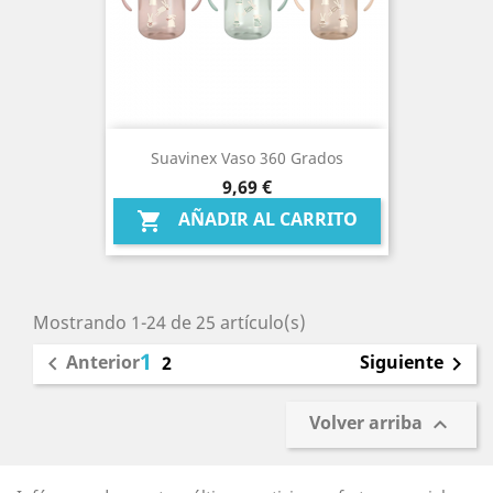
Suavinex Vaso 360 Grados
Precio
9,69 €
AÑADIR AL CARRITO

Mostrando 1-24 de 25 artículo(s)
1
Anterior
Siguiente

2

Volver arriba
