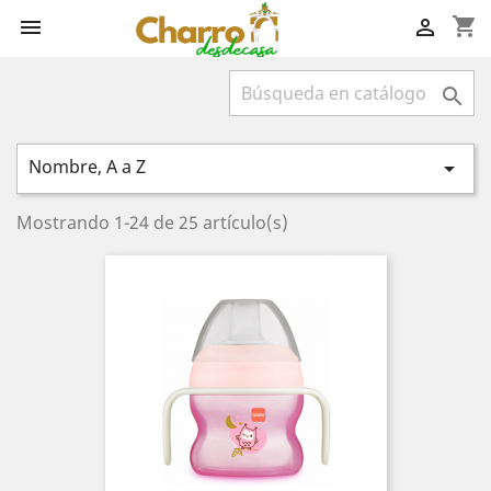
shopping_cart



Nombre, A a Z

Mostrando 1-24 de 25 artículo(s)