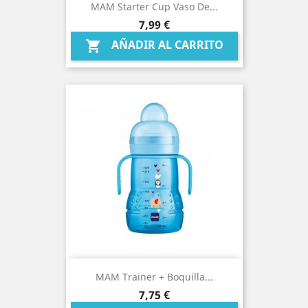
MAM Starter Cup Vaso De...
Precio
7,99 €
AÑADIR AL CARRITO

MAM Trainer + Boquilla...
Precio
7,75 €