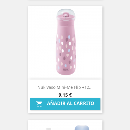
Nuk Vaso Mini-Me Flip +12...
Precio
9,15 €
AÑADIR AL CARRITO
