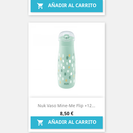
AÑADIR AL CARRITO

Nuk Vaso Mine-Me Flip +12...
Precio
8,50 €
AÑADIR AL CARRITO
