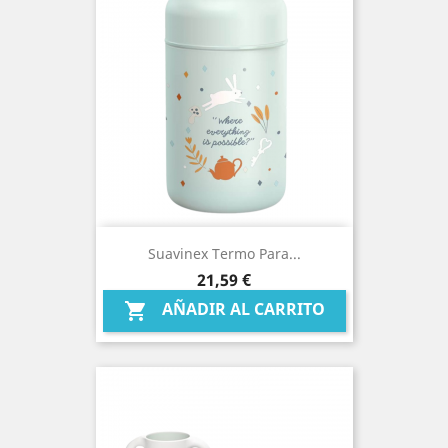
Suavinex Termo Para...
Precio
21,59 €
AÑADIR AL CARRITO
