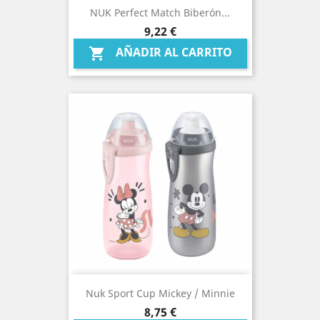
NUK Perfect Match Biberón...
Precio
9,22 €
AÑADIR AL CARRITO

Nuk Sport Cup Mickey / Minnie
Precio
8,75 €