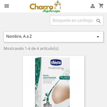
shopping_cart



Nombre, A a Z

Mostrando 1-4 de 4 artículo(s)