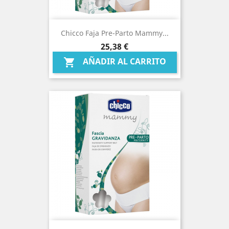
Chicco Faja Pre-Parto Mammy...
Precio
25,38 €
AÑADIR AL CARRITO
