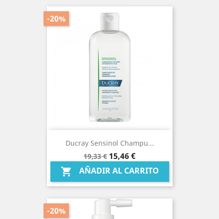
-20%
Ducray Sensinol Champu...
Precio
Precio
15,46 €
19,33 €
base
AÑADIR AL CARRITO

-20%