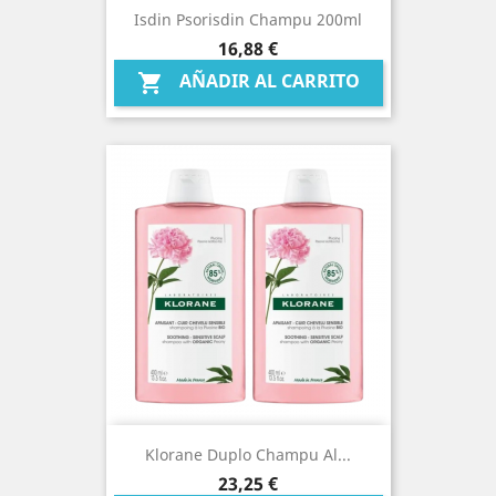
Isdin Psorisdin Champu 200ml
Precio
16,88 €
AÑADIR AL CARRITO

Klorane Duplo Champu Al...
Precio
23,25 €