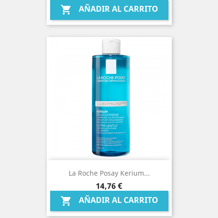
AÑADIR AL CARRITO

La Roche Posay Kerium...
Precio
14,76 €
AÑADIR AL CARRITO
