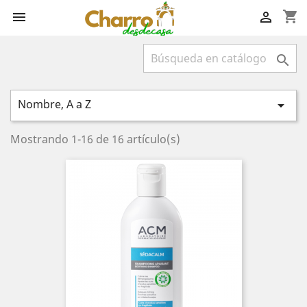
shopping_cart



Nombre, A a Z

Mostrando 1-16 de 16 artículo(s)