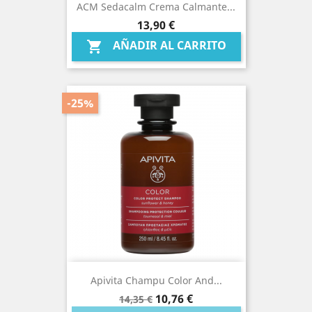
ACM Sedacalm Crema Calmante...
Precio
13,90 €
AÑADIR AL CARRITO

-25%
Apivita Champu Color And...
Precio
Precio
10,76 €
14,35 €
base