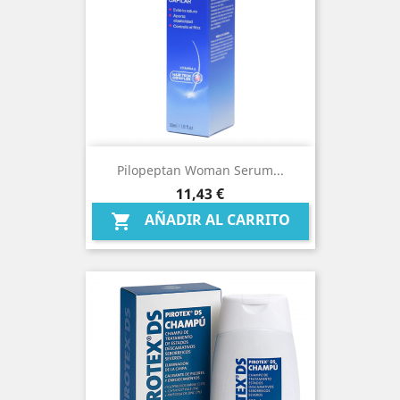
Pilopeptan Woman Serum...
Precio
11,43 €
AÑADIR AL CARRITO
