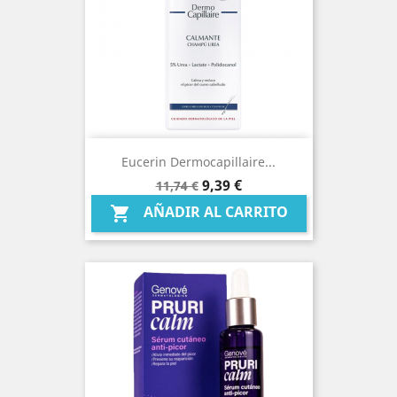
Eucerin Dermocapillaire...
Precio
Precio
9,39 €
11,74 €
base
AÑADIR AL CARRITO
