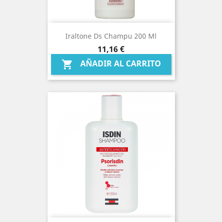
Iraltone Ds Champu 200 Ml
Precio
11,16 €
AÑADIR AL CARRITO
