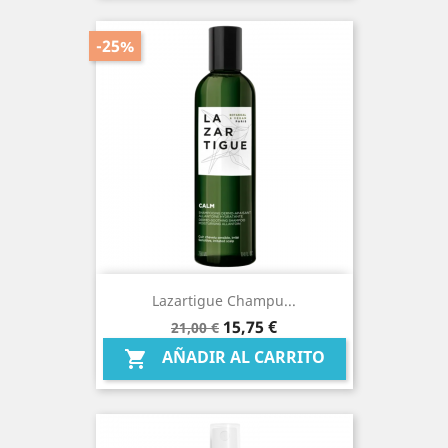
-25%
Lazartigue Champu...
Precio
Precio
15,75 €
21,00 €
base
AÑADIR AL CARRITO
