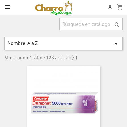
shopping_cart



Nombre, A a Z

Mostrando 1-24 de 128 artículo(s)