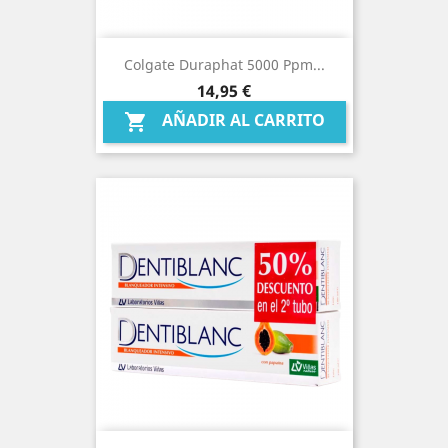
Colgate Duraphat 5000 Ppm...
Precio
14,95 €
AÑADIR AL CARRITO
