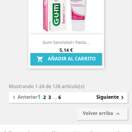
Gum Sensivital+ Pasta...
Precio
5,14 €
AÑADIR AL CARRITO

Mostrando 1-24 de 128 artículo(s)
1
Anterior
Siguiente

2
3
…
6

Volver arriba
