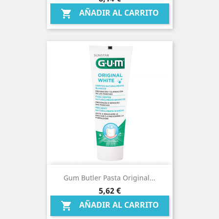
AÑADIR AL CARRITO

Gum Butler Pasta Original...
Precio
5,62 €
AÑADIR AL CARRITO
