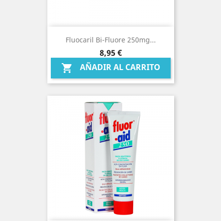
Fluocaril Bi-Fluore 250mg...
Precio
8,95 €
AÑADIR AL CARRITO
