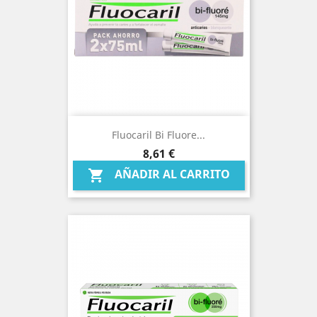
Fluocaril Bi Fluore...
Precio
8,61 €
AÑADIR AL CARRITO
