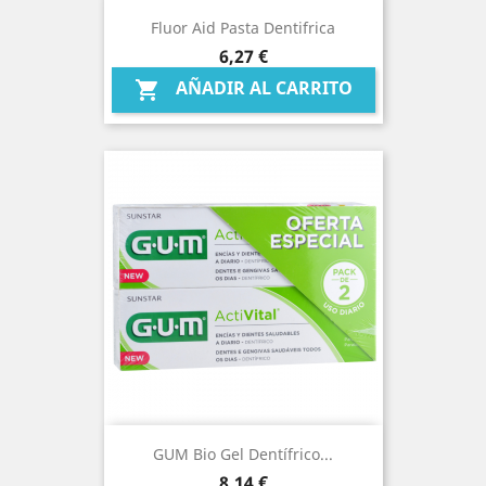
Fluor Aid Pasta Dentifrica
Precio
6,27 €
AÑADIR AL CARRITO

GUM Bio Gel Dentífrico...
Precio
8,14 €