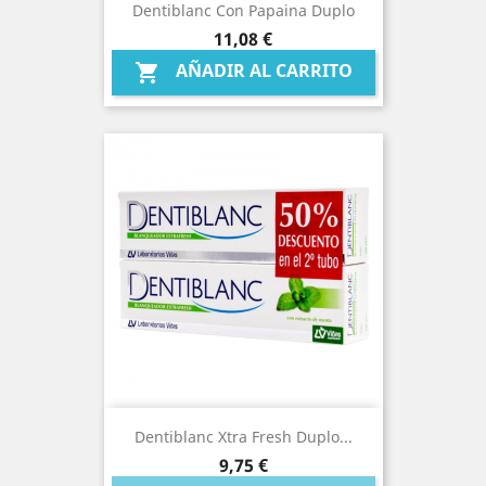
Dentiblanc Con Papaina Duplo
Precio
11,08 €
AÑADIR AL CARRITO

Dentiblanc Xtra Fresh Duplo...
Precio
9,75 €