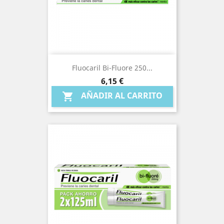
Fluocaril Bi-Fluore 250...
Precio
6,15 €
AÑADIR AL CARRITO
