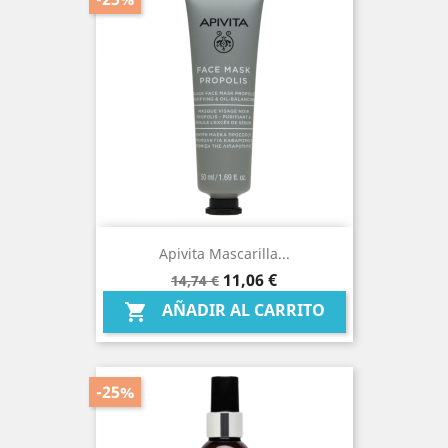
Apivita Mascarilla...
Precio
Precio
11,06 €
14,74 €
base
AÑADIR AL CARRITO

-25%