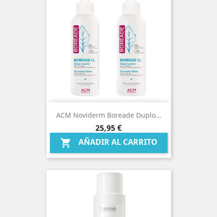
ACM Noviderm Boreade Duplo...
Precio
25,95 €
AÑADIR AL CARRITO
