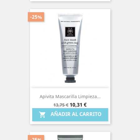
-25%
Apivita Mascarilla Limpieza...
Precio
Precio
10,31 €
13,75 €
base
AÑADIR AL CARRITO

-25%