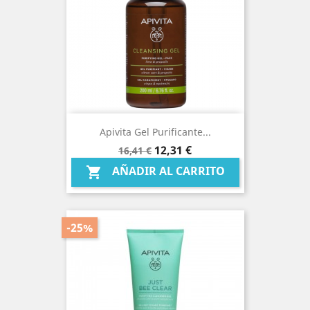
Apivita Gel Purificante...
Precio
Precio
12,31 €
16,41 €
base
AÑADIR AL CARRITO

-25%