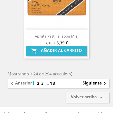
Apivita Pastilla Jabon Miel
Precio
Precio
5,39 €
7,18 €
base
AÑADIR AL CARRITO

Mostrando 1-24 de 294 artículo(s)
1
Anterior
Siguiente

2
3
…
13

Volver arriba
