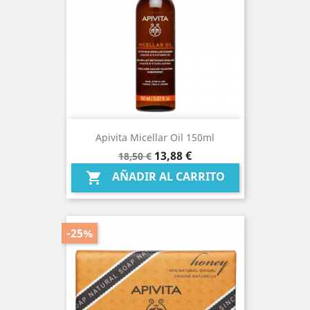
Apivita Micellar Oil 150ml
Precio
Precio
13,88 €
18,50 €
base
AÑADIR AL CARRITO

-25%