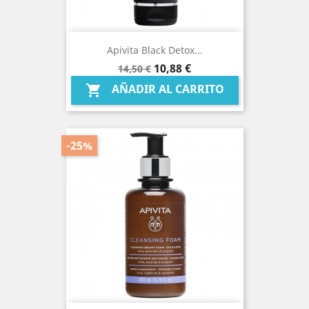
Apivita Black Detox...
Precio
Precio
10,88 €
14,50 €
base
AÑADIR AL CARRITO

-25%