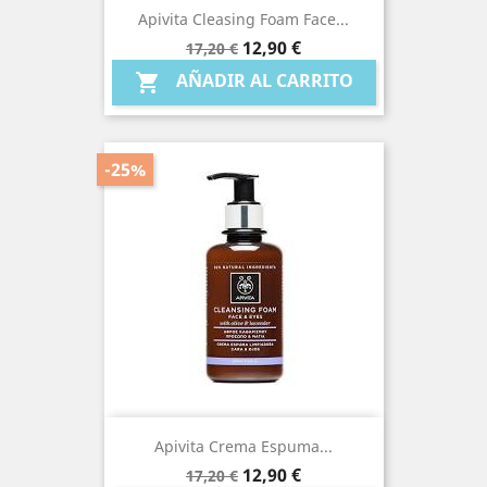
Apivita Cleasing Foam Face...
Precio
Precio
12,90 €
17,20 €
base
AÑADIR AL CARRITO

-25%
Apivita Crema Espuma...
Precio
Precio
12,90 €
17,20 €