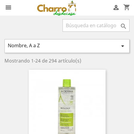
shopping_cart



Nombre, A a Z

Mostrando 1-24 de 294 artículo(s)