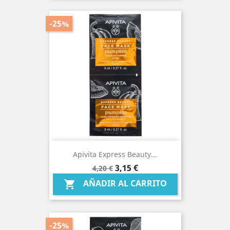
-25%
Apivita Express Beauty...
Precio
Precio
3,15 €
4,20 €
base
AÑADIR AL CARRITO

-25%