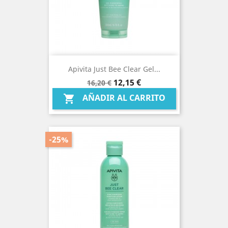
Apivita Just Bee Clear Gel...
Precio
Precio
12,15 €
16,20 €
base
AÑADIR AL CARRITO

-25%