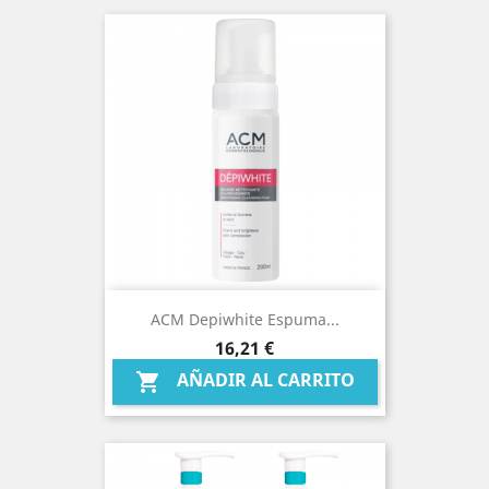
ACM Depiwhite Espuma...
Precio
16,21 €
AÑADIR AL CARRITO
