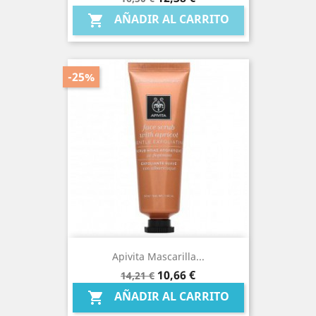
base
AÑADIR AL CARRITO

-25%
Apivita Mascarilla...
Precio
Precio
10,66 €
14,21 €
base
AÑADIR AL CARRITO
