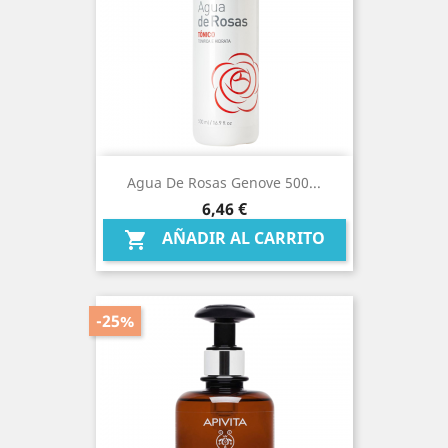
Agua De Rosas Genove 500...
Precio
6,46 €
AÑADIR AL CARRITO

-25%