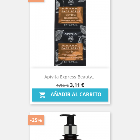
Apivita Express Beauty...
Precio
Precio
3,11 €
4,15 €
base
AÑADIR AL CARRITO

-25%