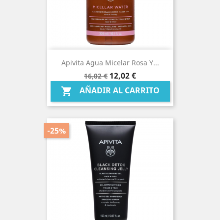
Apivita Agua Micelar Rosa Y...
Precio
Precio
12,02 €
16,02 €
base
AÑADIR AL CARRITO

-25%