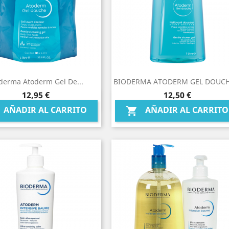
derma Atoderm Gel De...
BIODERMA ATODERM GEL DOUCHE
Precio
Precio
12,95 €
12,50 €
Vista rápida
Vista rápida


AÑADIR AL CARRITO
AÑADIR AL CARRITO
