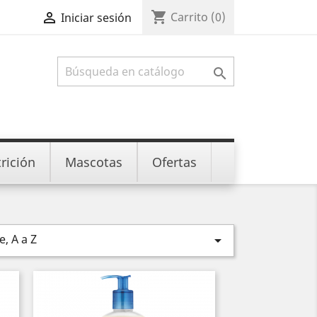
shopping_cart

Carrito
(0)
Iniciar sesión

rición
Mascotas
Ofertas
, A a Z
