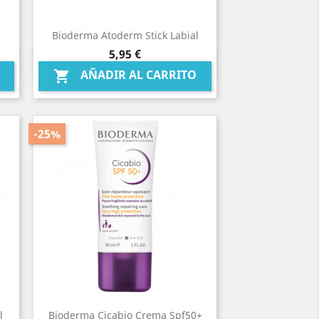
Bioderma Atoderm Stick Labial
Precio
5,95 €
Vista rápida

AÑADIR AL CARRITO

-25%
l
Bioderma Cicabio Crema Spf50+