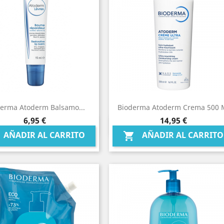
erma Atoderm Balsamo...
Bioderma Atoderm Crema 500 
Precio
Precio
6,95 €
14,95 €
Vista rápida
Vista rápida


AÑADIR AL CARRITO
AÑADIR AL CARRITO
