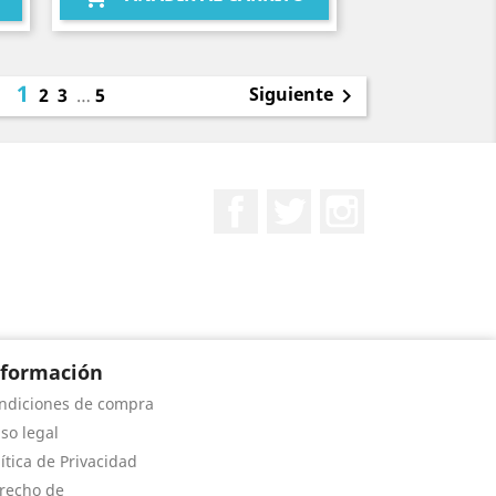
1
Siguiente
2
3
…
5

Facebook
Twitter
Instagram
nformación
ndiciones de compra
iso legal
lítica de Privacidad
recho de