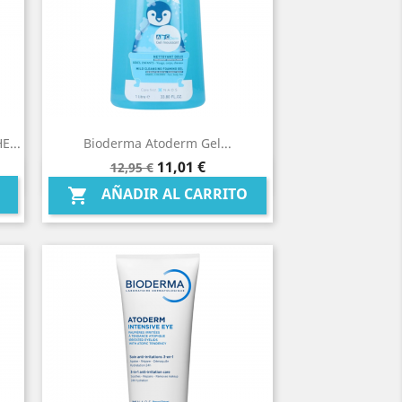
...
Bioderma Atoderm Gel...
Precio
Precio
11,01 €
12,95 €
Vista rápida

base
AÑADIR AL CARRITO
