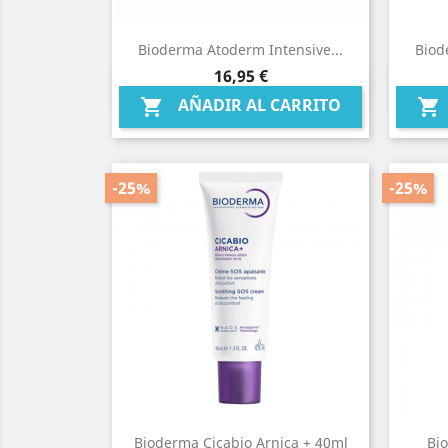
Bioderma Atoderm Intensive...
Biod
Precio
16,95 €
Vista rápida

AÑADIR AL CARRITO


-25%
-25%
Bioderma Cicabio Arnica + 40ml
Bi