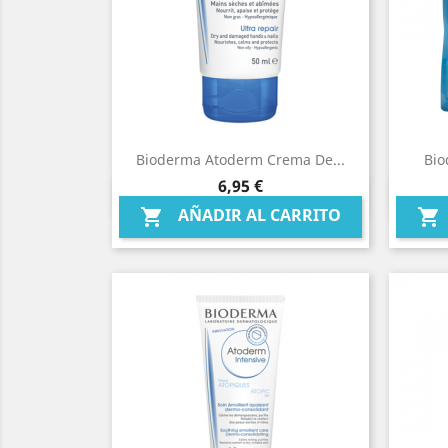
Bioderma Atoderm Crema De...
Bio
Precio
6,95 €
Vista rápida

AÑADIR AL CARRITO

