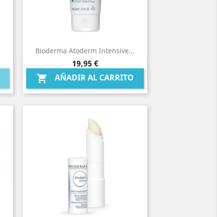
.
Bioderma Atoderm Intensive...
Precio
19,95 €
Vista rápida

AÑADIR AL CARRITO
