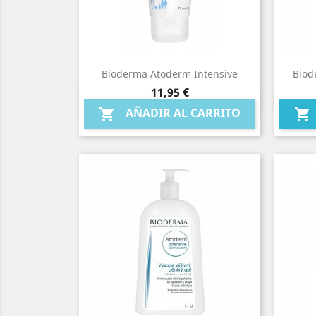
Bioderma Atoderm Intensive
Biod
Precio
11,95 €
Vista rápida

AÑADIR AL CARRITO

