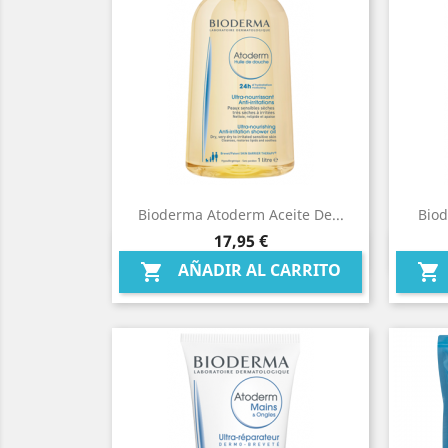
Bioderma Atoderm Aceite De...
Biod
Precio
17,95 €
Vista rápida

AÑADIR AL CARRITO

