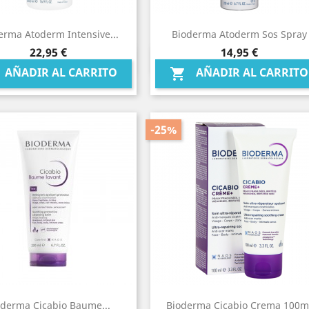
erma Atoderm Intensive...
Bioderma Atoderm Sos Spray
Precio
Precio
22,95 €
14,95 €
Vista rápida
Vista rápida


AÑADIR AL CARRITO
AÑADIR AL CARRITO

-25%
oderma Cicabio Baume...
Bioderma Cicabio Crema 100m