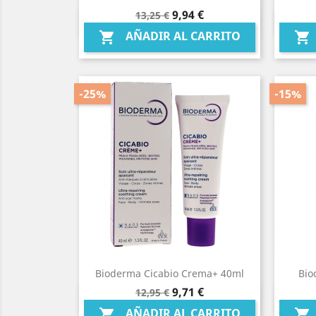
Precio
Precio
9,94 €
13,25 €
Vista rápida

base
AÑADIR AL CARRITO


-25%
-15%
Bioderma Cicabio Crema+ 40ml
Bio
Precio
Precio
9,71 €
12,95 €
Vista rápida

base
AÑADIR AL CARRITO

