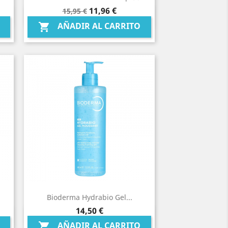
Precio
Precio
11,96 €
15,95 €
Vista rápida

base
AÑADIR AL CARRITO

Bioderma Hydrabio Gel...
Precio
14,50 €
Vista rápida

AÑADIR AL CARRITO
