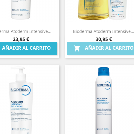
erma Atoderm Intensive...
Bioderma Atoderm Intensive..
Precio
Precio
23,95 €
30,95 €
Vista rápida
Vista rápida


AÑADIR AL CARRITO
AÑADIR AL CARRITO
