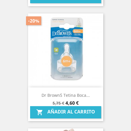
-20%
Dr Brown`s Tetina Boca...
Precio
Precio
4,60 €
5,75 €
base
AÑADIR AL CARRITO
