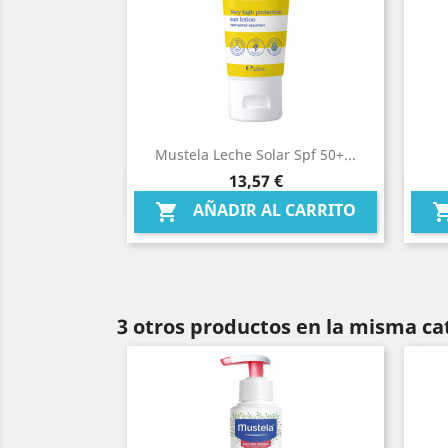
Mustela Leche Solar Spf 50+...
Precio
13,57 €
Vista rápida

AÑADIR AL CARRITO

3 otros productos en la misma ca