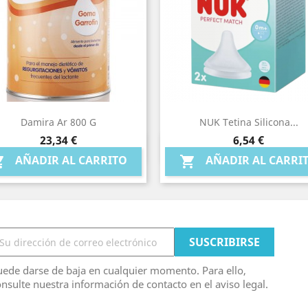
Damira Ar 800 G
NUK Tetina Silicona...
Precio
Precio
23,34 €
6,54 €
Vista rápida
Vista rápida


AÑADIR AL CARRITO
AÑADIR AL CARRI


ede darse de baja en cualquier momento. Para ello,
nsulte nuestra información de contacto en el aviso legal.