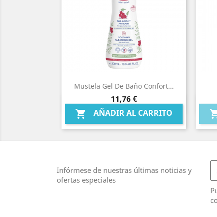
Mustela Gel De Baño Confort...
Precio
11,76 €
Vista rápida

AÑADIR AL CARRITO

Infórmese de nuestras últimas noticias y
ofertas especiales
Pu
co