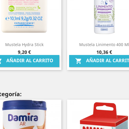
Mustela Hydra Stick
Mustela Linimento 400 M
Precio
Precio
9,20 €
10,36 €
Vista rápida
Vista rápida


AÑADIR AL CARRITO
AÑADIR AL CARRI


tegoría: