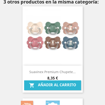
3 otros productos en la misma categoría:
Suavinex Premium Chupete...
Precio
8,35 €
AÑADIR AL CARRITO

-20%