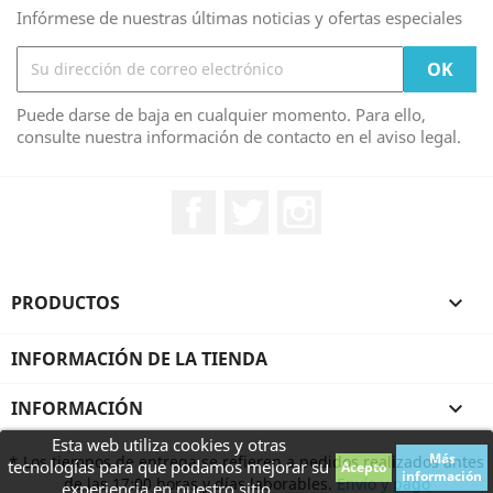
Infórmese de nuestras últimas noticias y ofertas especiales
Puede darse de baja en cualquier momento. Para ello,
consulte nuestra información de contacto en el aviso legal.
Facebook
Twitter
Instagram
PRODUCTOS

INFORMACIÓN DE LA TIENDA
INFORMACIÓN

Esta web utiliza cookies y otras
Más
* Los tiempos de entrega se refieren a pedidos realizados antes
tecnologías para que podamos mejorar su
Acepto
información
de las 17:00 horas y días laborables.
Envío y pago
experiencia en nuestro sitio.