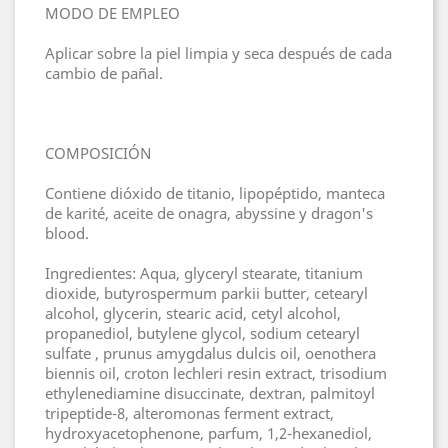
MODO DE EMPLEO
Aplicar sobre la piel limpia y seca después de cada
cambio de pañal.
COMPOSICIÓN
Contiene dióxido de titanio, lipopéptido, manteca
de karité, aceite de onagra, abyssine y dragon's
blood.
Ingredientes: Aqua, glyceryl stearate, titanium
dioxide, butyrospermum parkii butter, cetearyl
alcohol, glycerin, stearic acid, cetyl alcohol,
propanediol, butylene glycol, sodium cetearyl
sulfate , prunus amygdalus dulcis oil, oenothera
biennis oil, croton lechleri resin extract, trisodium
ethylenediamine disuccinate, dextran, palmitoyl
tripeptide-8, alteromonas ferment extract,
hydroxyacetophenone, parfum, 1,2-hexanediol,