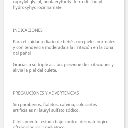
caprylyl glycol, pentaerythrityl tetra-di-t-butyl
hydroxyhydrocinnamate.
INDICACIONES
Para el cuidado diario de bebés con pieles normales
y con tendencia moderada a la irritación en la zona
del pañal
Gracias a su triple acción, previene de irritaciones y
alivia la piel del culete.
PRECAUCIONES Y ADVERTENCIAS
Sin parabenos, ftalatos, cafeína, colorantes
artificiales ni lauryl sulfato sódico.
Clínicamente testada bajo control dermatológico,
oftalmológico y pediátrico.