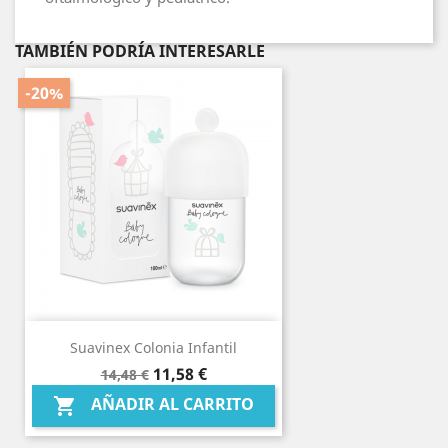
TAMBIÉN PODRÍA INTERESARLE
-20%
Suavinex Colonia Infantil
Precio
Precio
11,58 €
14,48 €
base
AÑADIR AL CARRITO
