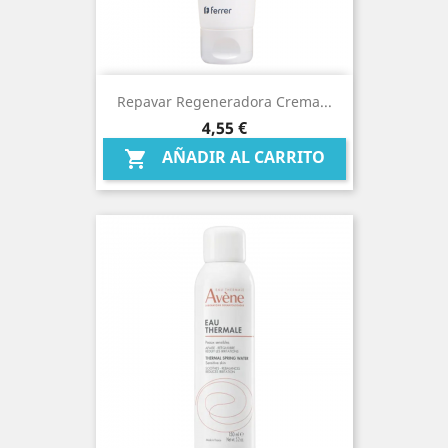
Repavar Regeneradora Crema...
Precio
4,55 €
AÑADIR AL CARRITO
