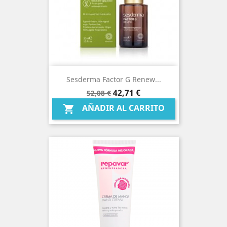
Sesderma Factor G Renew...
Precio
Precio
42,71 €
52,08 €
base
AÑADIR AL CARRITO
