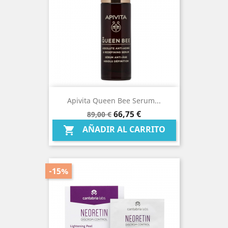
Apivita Queen Bee Serum...
Precio
Precio
66,75 €
89,00 €
base
AÑADIR AL CARRITO

-15%