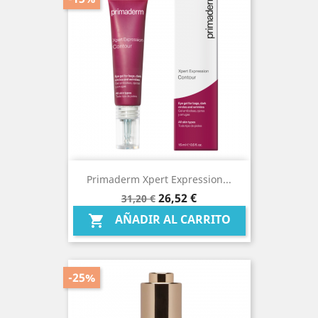
Primaderm Xpert Expression...
Precio
Precio
26,52 €
31,20 €
base
AÑADIR AL CARRITO

-25%