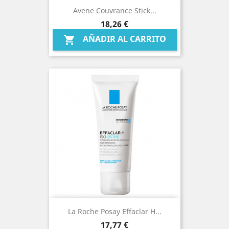
Avene Couvrance Stick...
Precio
18,26 €
AÑADIR AL CARRITO

La Roche Posay Effaclar H...
Precio
17,77 €