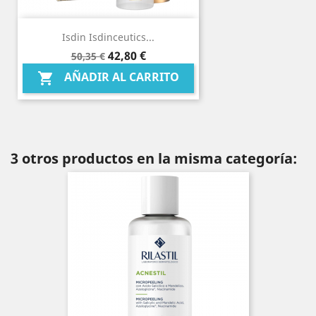
Isdin Isdinceutics...
Precio
Precio
42,80 €
50,35 €
base
AÑADIR AL CARRITO

3 otros productos en la misma categoría: