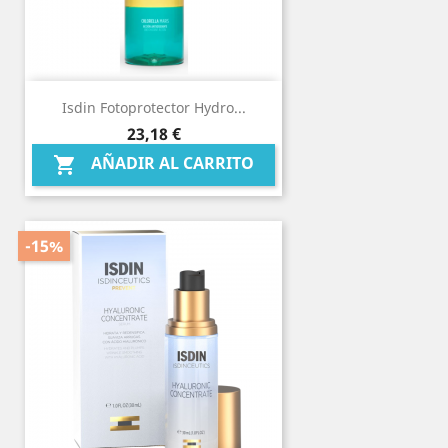
Isdin Fotoprotector Hydro...
Precio
23,18 €
AÑADIR AL CARRITO

-15%