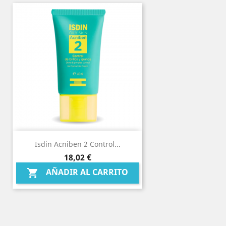
Isdin Acniben 2 Control...
Precio
18,02 €
AÑADIR AL CARRITO
