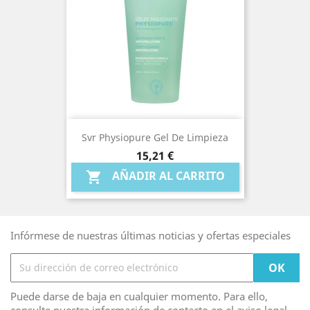
Svr Physiopure Gel De Limpieza
Precio
15,21 €
AÑADIR AL CARRITO

Infórmese de nuestras últimas noticias y ofertas especiales
Puede darse de baja en cualquier momento. Para ello,
consulte nuestra información de contacto en el aviso legal.