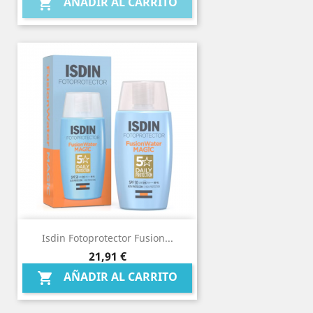
AÑADIR AL CARRITO

Isdin Fotoprotector Fusion...
Precio
21,91 €
AÑADIR AL CARRITO
