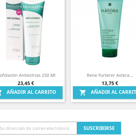
ofolastin Antiestrias 250 Ml
Rene Furterer Astera...
Precio
Precio
23,45 €
13,75 €
Vista rápida
Vista rápida


AÑADIR AL CARRITO
AÑADIR AL CARRI

