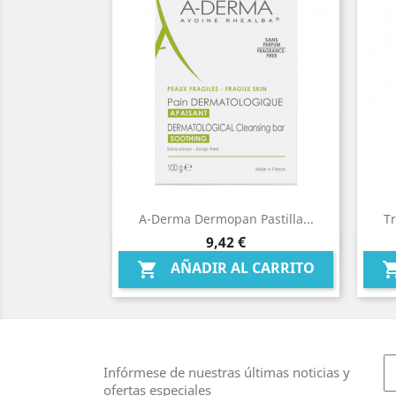
A-Derma Dermopan Pastilla...
Tr
Precio
9,42 €
Vista rápida

AÑADIR AL CARRITO

Infórmese de nuestras últimas noticias y
ofertas especiales